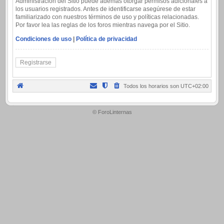
Administración del Sitio puede además otorgar permisos adicionales a
los usuarios registrados. Antes de identificarse asegúrese de estar
familiarizado con nuestros términos de uso y políticas relacionadas.
Por favor lea las reglas de los foros mientras navega por el Sitio.
Condiciones de uso
|
Política de privacidad
Registrarse
Todos los horarios son
UTC+02:00
.
© ForoLinternas