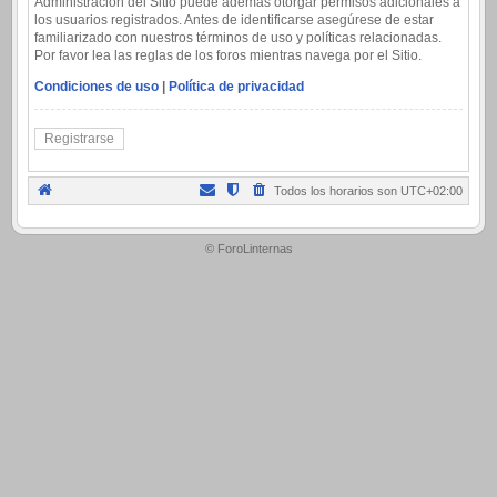
Administración del Sitio puede además otorgar permisos adicionales a
los usuarios registrados. Antes de identificarse asegúrese de estar
familiarizado con nuestros términos de uso y políticas relacionadas.
Por favor lea las reglas de los foros mientras navega por el Sitio.
Condiciones de uso
|
Política de privacidad
Registrarse
Todos los horarios son
UTC+02:00
.
© ForoLinternas