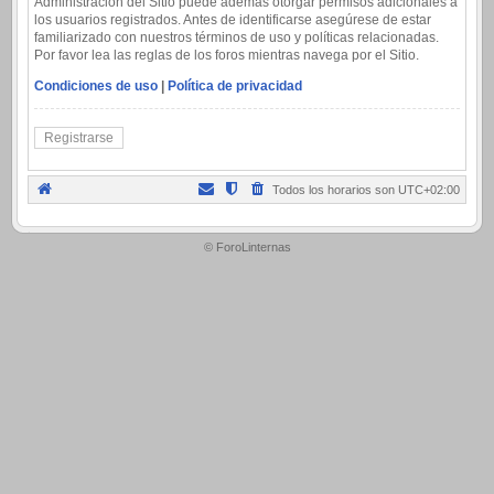
Administración del Sitio puede además otorgar permisos adicionales a
los usuarios registrados. Antes de identificarse asegúrese de estar
familiarizado con nuestros términos de uso y políticas relacionadas.
Por favor lea las reglas de los foros mientras navega por el Sitio.
Condiciones de uso
|
Política de privacidad
Registrarse
Todos los horarios son
UTC+02:00
.
© ForoLinternas