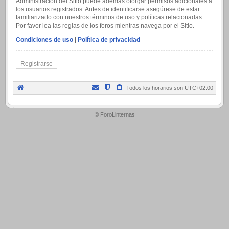
Administración del Sitio puede además otorgar permisos adicionales a
los usuarios registrados. Antes de identificarse asegúrese de estar
familiarizado con nuestros términos de uso y políticas relacionadas.
Por favor lea las reglas de los foros mientras navega por el Sitio.
Condiciones de uso
|
Política de privacidad
Registrarse
Todos los horarios son
UTC+02:00
.
© ForoLinternas