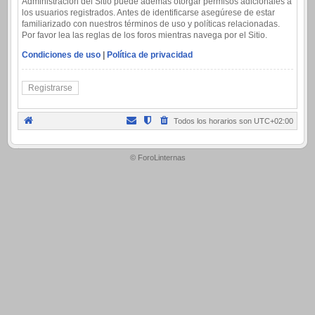
Administración del Sitio puede además otorgar permisos adicionales a
los usuarios registrados. Antes de identificarse asegúrese de estar
familiarizado con nuestros términos de uso y políticas relacionadas.
Por favor lea las reglas de los foros mientras navega por el Sitio.
Condiciones de uso
|
Política de privacidad
Registrarse
Todos los horarios son
UTC+02:00
.
© ForoLinternas