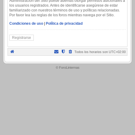
Administración del Sitio puede además otorgar permisos adicionales a
los usuarios registrados. Antes de identificarse asegúrese de estar
familiarizado con nuestros términos de uso y políticas relacionadas.
Por favor lea las reglas de los foros mientras navega por el Sitio.
Condiciones de uso
|
Política de privacidad
Registrarse
Todos los horarios son
UTC+02:00
.
© ForoLinternas