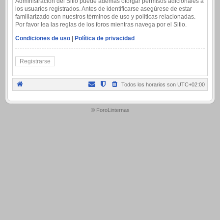
Administración del Sitio puede además otorgar permisos adicionales a
los usuarios registrados. Antes de identificarse asegúrese de estar
familiarizado con nuestros términos de uso y políticas relacionadas.
Por favor lea las reglas de los foros mientras navega por el Sitio.
Condiciones de uso
|
Política de privacidad
Registrarse
Todos los horarios son
UTC+02:00
.
© ForoLinternas