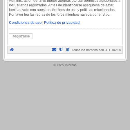
Administración del Sitio puede además otorgar permisos adicionales a
los usuarios registrados. Antes de identificarse asegúrese de estar
familiarizado con nuestros términos de uso y políticas relacionadas.
Por favor lea las reglas de los foros mientras navega por el Sitio.
Condiciones de uso
|
Política de privacidad
Registrarse
Todos los horarios son
UTC+02:00
.
© ForoLinternas