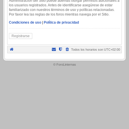
Administración del Sitio puede además otorgar permisos adicionales a
los usuarios registrados. Antes de identificarse asegúrese de estar
familiarizado con nuestros términos de uso y políticas relacionadas.
Por favor lea las reglas de los foros mientras navega por el Sitio.
Condiciones de uso
|
Política de privacidad
Registrarse
Todos los horarios son
UTC+02:00
.
© ForoLinternas