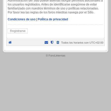
Administración del Sitio puede además otorgar permisos adicionales a
los usuarios registrados. Antes de identificarse asegúrese de estar
familiarizado con nuestros términos de uso y políticas relacionadas.
Por favor lea las reglas de los foros mientras navega por el Sitio.
Condiciones de uso
|
Política de privacidad
Registrarse
Todos los horarios son
UTC+02:00
.
© ForoLinternas