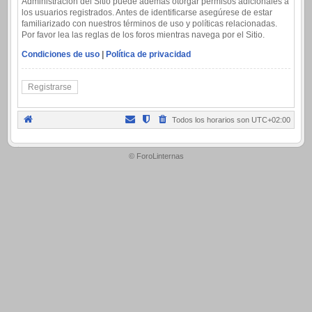
Administración del Sitio puede además otorgar permisos adicionales a
los usuarios registrados. Antes de identificarse asegúrese de estar
familiarizado con nuestros términos de uso y políticas relacionadas.
Por favor lea las reglas de los foros mientras navega por el Sitio.
Condiciones de uso
|
Política de privacidad
Registrarse
Todos los horarios son
UTC+02:00
.
© ForoLinternas