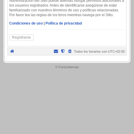
Administración del Sitio puede además otorgar permisos adicionales a
los usuarios registrados. Antes de identificarse asegúrese de estar
familiarizado con nuestros términos de uso y políticas relacionadas.
Por favor lea las reglas de los foros mientras navega por el Sitio.
Condiciones de uso
|
Política de privacidad
Registrarse
Todos los horarios son
UTC+02:00
.
© ForoLinternas