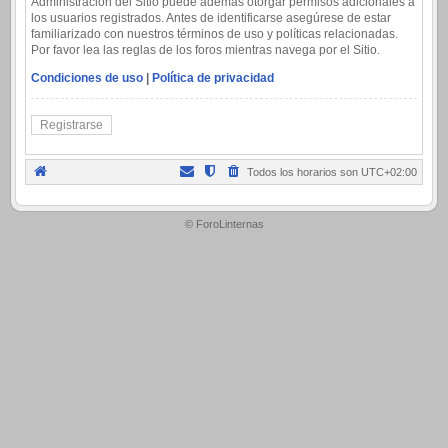
Administración del Sitio puede además otorgar permisos adicionales a
los usuarios registrados. Antes de identificarse asegúrese de estar
familiarizado con nuestros términos de uso y políticas relacionadas.
Por favor lea las reglas de los foros mientras navega por el Sitio.
Condiciones de uso
|
Política de privacidad
Registrarse
Todos los horarios son
UTC+02:00
.
© ForoLinternas