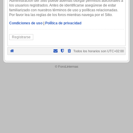
Administración del Sitio puede además otorgar permisos adicionales a
los usuarios registrados. Antes de identificarse asegúrese de estar
familiarizado con nuestros términos de uso y políticas relacionadas.
Por favor lea las reglas de los foros mientras navega por el Sitio.
Condiciones de uso
|
Política de privacidad
Registrarse
Todos los horarios son
UTC+02:00
.
© ForoLinternas