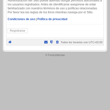
Administración del Sitio puede además otorgar permisos adicionales a
los usuarios registrados. Antes de identificarse asegúrese de estar
familiarizado con nuestros términos de uso y políticas relacionadas.
Por favor lea las reglas de los foros mientras navega por el Sitio.
Condiciones de uso
|
Política de privacidad
Registrarse
Todos los horarios son
UTC+02:00
.
© ForoLinternas