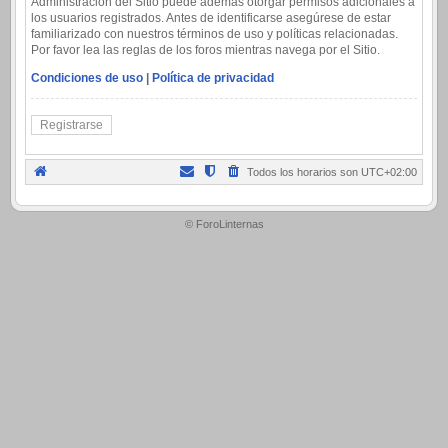
Administración del Sitio puede además otorgar permisos adicionales a
los usuarios registrados. Antes de identificarse asegúrese de estar
familiarizado con nuestros términos de uso y políticas relacionadas.
Por favor lea las reglas de los foros mientras navega por el Sitio.
Condiciones de uso
|
Política de privacidad
Registrarse
Todos los horarios son
UTC+02:00
.
© ForoLinternas