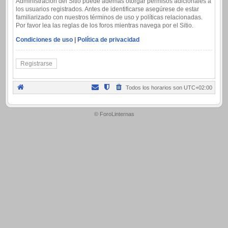
Administración del Sitio puede además otorgar permisos adicionales a
los usuarios registrados. Antes de identificarse asegúrese de estar
familiarizado con nuestros términos de uso y políticas relacionadas.
Por favor lea las reglas de los foros mientras navega por el Sitio.
Condiciones de uso
|
Política de privacidad
Registrarse
Todos los horarios son
UTC+02:00
.
© ForoLinternas