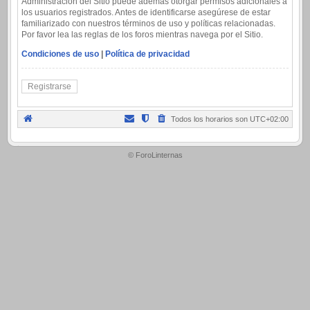
Administración del Sitio puede además otorgar permisos adicionales a
los usuarios registrados. Antes de identificarse asegúrese de estar
familiarizado con nuestros términos de uso y políticas relacionadas.
Por favor lea las reglas de los foros mientras navega por el Sitio.
Condiciones de uso
|
Política de privacidad
Registrarse
Todos los horarios son
UTC+02:00
.
© ForoLinternas