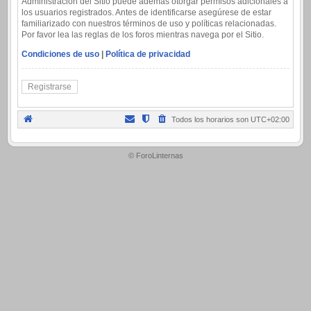
Administración del Sitio puede además otorgar permisos adicionales a
los usuarios registrados. Antes de identificarse asegúrese de estar
familiarizado con nuestros términos de uso y políticas relacionadas.
Por favor lea las reglas de los foros mientras navega por el Sitio.
Condiciones de uso
|
Política de privacidad
Registrarse
Todos los horarios son
UTC+02:00
.
© ForoLinternas