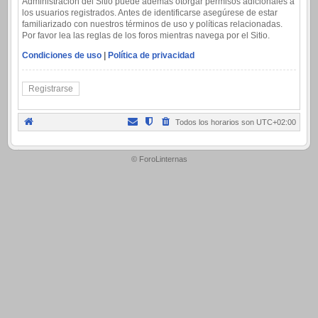
Administración del Sitio puede además otorgar permisos adicionales a
los usuarios registrados. Antes de identificarse asegúrese de estar
familiarizado con nuestros términos de uso y políticas relacionadas.
Por favor lea las reglas de los foros mientras navega por el Sitio.
Condiciones de uso
|
Política de privacidad
Registrarse
Todos los horarios son
UTC+02:00
.
© ForoLinternas