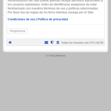
Administración del Sitio puede además otorgar permisos adicionales a
los usuarios registrados. Antes de identificarse asegúrese de estar
familiarizado con nuestros términos de uso y políticas relacionadas.
Por favor lea las reglas de los foros mientras navega por el Sitio.
Condiciones de uso
|
Política de privacidad
Registrarse
Todos los horarios son
UTC+02:00
.
© ForoLinternas