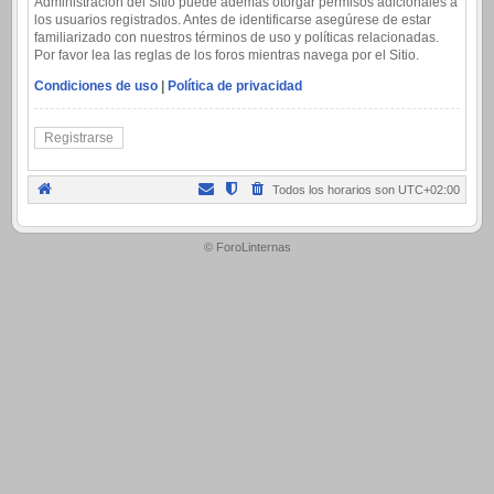
Administración del Sitio puede además otorgar permisos adicionales a
los usuarios registrados. Antes de identificarse asegúrese de estar
familiarizado con nuestros términos de uso y políticas relacionadas.
Por favor lea las reglas de los foros mientras navega por el Sitio.
Condiciones de uso
|
Política de privacidad
Registrarse
Todos los horarios son
UTC+02:00
.
© ForoLinternas