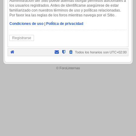
Administración del Sitio puede además otorgar permisos adicionales a
los usuarios registrados. Antes de identificarse asegúrese de estar
familiarizado con nuestros términos de uso y políticas relacionadas.
Por favor lea las reglas de los foros mientras navega por el Sitio.
Condiciones de uso
|
Política de privacidad
Registrarse
Todos los horarios son
UTC+02:00
.
© ForoLinternas