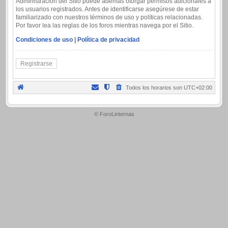
Administración del Sitio puede además otorgar permisos adicionales a
los usuarios registrados. Antes de identificarse asegúrese de estar
familiarizado con nuestros términos de uso y políticas relacionadas.
Por favor lea las reglas de los foros mientras navega por el Sitio.
Condiciones de uso
|
Política de privacidad
Registrarse
Todos los horarios son
UTC+02:00
.
© ForoLinternas