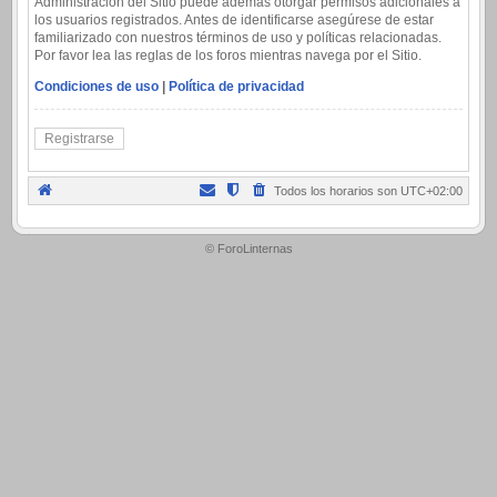
Administración del Sitio puede además otorgar permisos adicionales a
los usuarios registrados. Antes de identificarse asegúrese de estar
familiarizado con nuestros términos de uso y políticas relacionadas.
Por favor lea las reglas de los foros mientras navega por el Sitio.
Condiciones de uso
|
Política de privacidad
Registrarse
Todos los horarios son
UTC+02:00
.
© ForoLinternas