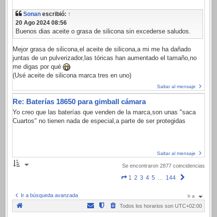
Sonan
escribió:
↑
20 Ago 2024 08:56
Buenos dias aceite o grasa de silicona sin excederse saludos.
Mejor grasa de silicona,el aceite de silicona,a mi me ha dañado
juntas de un pulverizador,las tóricas han aumentado el tamaño,no
me digas por qué
(Usé aceite de silicona marca tres en uno)
Saltar al mensaje
Re: Baterías 18650 para gimball cámara
Yo creo que las baterías que venden de la marca,son unas "saca
Cuartos" no tienen nada de especial,a parte de ser protegidas
Saltar al mensaje
Se encontraron 2877 coincidencias
Página
Siguiente
1
2
3
4
5
…
144
1
Ir a búsqueda avanzada
Ir a
de
Todos los horarios son
UTC+02:00
144