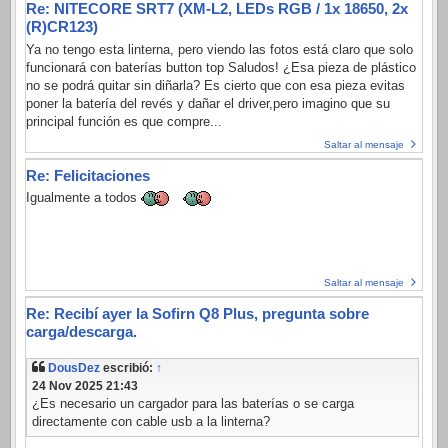
Re: NITECORE SRT7 (XM-L2, LEDs RGB / 1x 18650, 2x
(R)CR123)
Ya no tengo esta linterna, pero viendo las fotos está claro que solo
funcionará con baterías button top Saludos! ¿Esa pieza de plástico
no se podrá quitar sin diñarla? Es cierto que con esa pieza evitas
poner la batería del revés y dañar el driver,pero imagino que su
principal función es que compre...
Saltar al mensaje
Re: Felicitaciones
Igualmente a todos
Saltar al mensaje
Re: Recibí ayer la Sofirn Q8 Plus, pregunta sobre
carga/descarga.
DousDez
escribió:
↑
24 Nov 2025 21:43
¿Es necesario un cargador para las baterías o se carga
directamente con cable usb a la linterna?