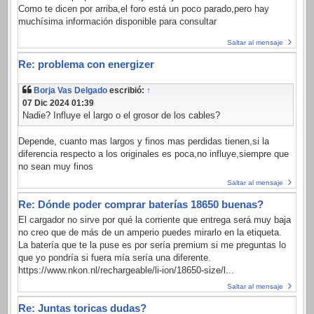
Como te dicen por arriba,el foro está un poco parado,pero hay
muchísima información disponible para consultar
Saltar al mensaje
Re: problema con energizer
Borja Vas Delgado
escribió:
↑
07 Dic 2024 01:39
Nadie? Influye el largo o el grosor de los cables?
Depende, cuanto mas largos y finos mas perdidas tienen,si la
diferencia respecto a los originales es poca,no influye,siempre que
no sean muy finos
Saltar al mensaje
Re: Dónde poder comprar baterías 18650 buenas?
El cargador no sirve por qué la corriente que entrega será muy baja
no creo que de más de un amperio puedes mirarlo en la etiqueta.
La batería que te la puse es por sería premium si me preguntas lo
que yo pondría si fuera mía sería una diferente.
https://www.nkon.nl/rechargeable/li-ion/18650-size/l...
Saltar al mensaje
Re: Juntas toricas dudas?