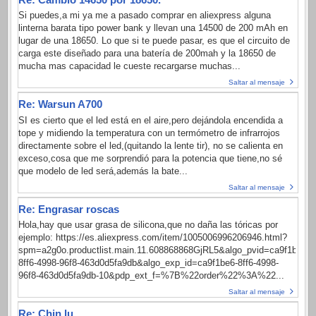
Si puedes,a mi ya me a pasado comprar en aliexpress alguna
linterna barata tipo power bank y llevan una 14500 de 200 mAh en
lugar de una 18650. Lo que si te puede pasar, es que el circuito de
carga este diseñado para una batería de 200mah y la 18650 de
mucha mas capacidad le cueste recargarse muchas...
Saltar al mensaje
Re: Warsun A700
SI es cierto que el led está en el aire,pero dejándola encendida a
tope y midiendo la temperatura con un termómetro de infrarrojos
directamente sobre el led,(quitando la lente tir), no se calienta en
exceso,cosa que me sorprendió para la potencia que tiene,no sé
que modelo de led será,además la bate...
Saltar al mensaje
Re: Engrasar roscas
Hola,hay que usar grasa de silicona,que no daña las tóricas por
ejemplo: https://es.aliexpress.com/item/1005006996206946.html?
spm=a2g0o.productlist.main.11.608868868GjRL5&algo_pvid=ca9f1be6-
8ff6-4998-96f8-463d0d5fa9db&algo_exp_id=ca9f1be6-8ff6-4998-
96f8-463d0d5fa9db-10&pdp_ext_f=%7B%22order%22%3A%22...
Saltar al mensaje
Re: Chin lu