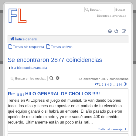
.
Búsqueda avanzada
Índice general
Temas sin respuesta
Temas activos
Se encontraron 2877 coincidencias
Ir a búsqueda avanzada
Buscar
Búsqueda
Se encontraron 2877 coincidencias
avanzada
Página
Sigui
1
2
3
4
5
…
144
1
Re: ¡¡¡¡¡ HILO GENERAL DE CHOLLOS !!!!!
de
144
Tenéis en AliExpress el juego del mundial, te van dando balones
todos los días y tienes que apostar en el partido de tu elección a
qué equipo ganará o si habrá un empate. El año pasado pusieron
opción de resultado exacto y yo me saqué unos 40€ de crédito
recuerdo. Últimamente están un poco más rati...
Saltar al mensaje