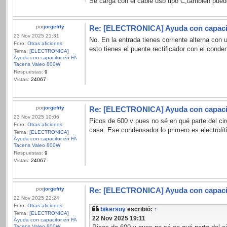
Se carga con el cable usb tipo C,también puede
por
jorgefrty
Re: [ELECTRONICA] Ayuda con capacit
23 Nov 2025 21:31
No. En la entrada tienes corriente alterna con
Foro:
Otras aficiones
esto tienes el puente rectificador con el conden
Tema:
[ELECTRONICA]
Ayuda con capacitor en FA
Tacens Valeo 800W
Respuestas:
9
Vistas:
24067
por
jorgefrty
Re: [ELECTRONICA] Ayuda con capacit
23 Nov 2025 10:06
Picos de 600 v pues no sé en qué parte del cir
Foro:
Otras aficiones
casa. Ese condensador lo primero es electrolític
Tema:
[ELECTRONICA]
Ayuda con capacitor en FA
Tacens Valeo 800W
Respuestas:
9
Vistas:
24067
por
jorgefrty
Re: [ELECTRONICA] Ayuda con capacit
22 Nov 2025 22:24
Foro:
Otras aficiones
bikersoy
escribió:
↑
Tema:
[ELECTRONICA]
22 Nov 2025 19:11
Ayuda con capacitor en FA
Tacens Valeo 800W