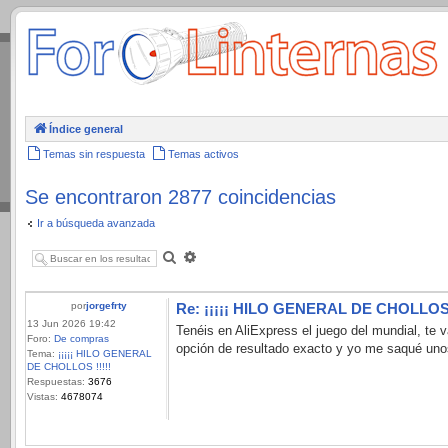
.
Índice general
Temas sin respuesta
Temas activos
Se encontraron 2877 coincidencias
Ir a búsqueda avanzada
Buscar
Búsqueda
avanzada
por
jorgefrty
Re: ¡¡¡¡¡ HILO GENERAL DE CHOLLOS !
13 Jun 2026 19:42
Tenéis en AliExpress el juego del mundial, te 
Foro:
De compras
opción de resultado exacto y yo me saqué unos
Tema:
¡¡¡¡¡ HILO GENERAL
DE CHOLLOS !!!!!
Respuestas:
3676
Vistas:
4678074