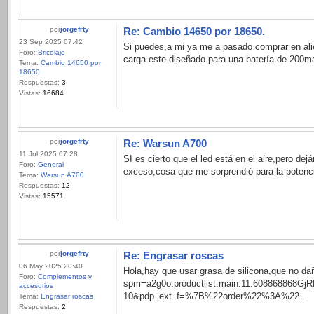
por
jorgefrty
Re: Cambio 14650 por 18650.
23 Sep 2025 07:42
Si puedes,a mi ya me a pasado comprar en alie
Foro:
Bricolaje
carga este diseñado para una batería de 200m
Tema:
Cambio 14650 por
18650.
Respuestas:
3
Vistas:
16684
por
jorgefrty
Re: Warsun A700
11 Jul 2025 07:28
SI es cierto que el led está en el aire,pero de
Foro:
General
exceso,cosa que me sorprendió para la potenci
Tema:
Warsun A700
Respuestas:
12
Vistas:
15571
por
jorgefrty
Re: Engrasar roscas
06 May 2025 20:40
Hola,hay que usar grasa de silicona,que no da
Foro:
Complementos y
spm=a2g0o.productlist.main.11.608868868GjR
accesorios
10&pdp_ext_f=%7B%22order%22%3A%22...
Tema:
Engrasar roscas
Respuestas:
2