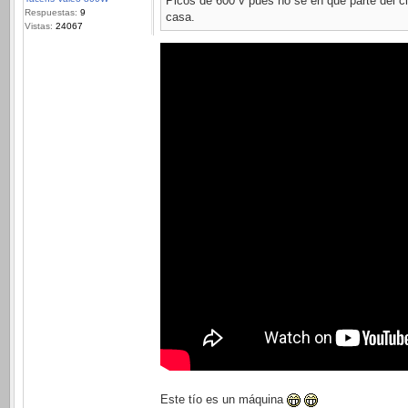
Picos de 600 v pues no sé en qué parte del ci
Respuestas:
9
casa.
Vistas:
24067
Este tío es un máquina