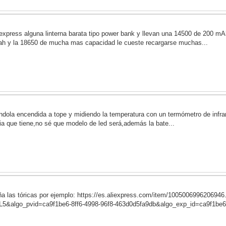
xpress alguna linterna barata tipo power bank y llevan una 14500 de 200 mAh 
ah y la 18650 de mucha mas capacidad le cueste recargarse muchas...
jándola encendida a tope y midiendo la temperatura con un termómetro de infrarr
a que tiene,no sé que modelo de led será,además la bate...
ña las tóricas por ejemplo: https://es.aliexpress.com/item/1005006996206946
L5&algo_pvid=ca9f1be6-8ff6-4998-96f8-463d0d5fa9db&algo_exp_id=ca9f1be6-