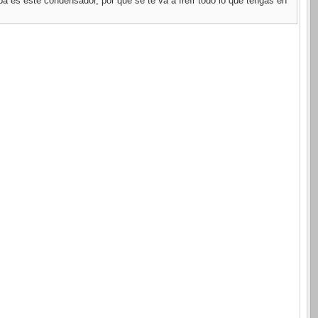
a es este condensador, por qué se te va a freír todo lo que tengas en