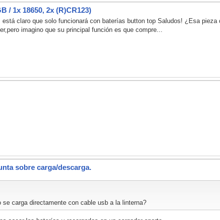
/ 1x 18650, 2x (R)CR123)
s está claro que solo funcionará con baterías button top Saludos! ¿Esa pieza 
iver,pero imagino que su principal función es que compre...
gunta sobre carga/descarga.
 se carga directamente con cable usb a la linterna?