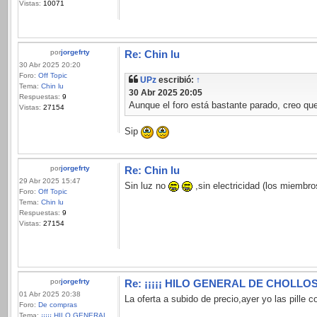
Vistas:
10071
por
jorgefrty
Re: Chin lu
30 Abr 2025 20:20
Foro:
Off Topic
UPz
escribió:
↑
Tema:
Chin lu
30 Abr 2025 20:05
Respuestas:
9
Aunque el foro está bastante parado, creo q
Vistas:
27154
Sip
por
jorgefrty
Re: Chin lu
29 Abr 2025 15:47
Sin luz no
,sin electricidad (los miembro
Foro:
Off Topic
Tema:
Chin lu
Respuestas:
9
Vistas:
27154
por
jorgefrty
Re: ¡¡¡¡¡ HILO GENERAL DE CHOLLOS !
01 Abr 2025 20:38
La oferta a subido de precio,ayer yo las pille
Foro:
De compras
Tema:
¡¡¡¡¡ HILO GENERAL