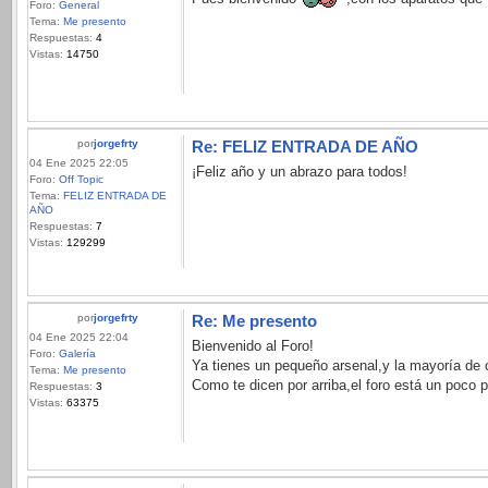
Foro:
General
Tema:
Me presento
Respuestas:
4
Vistas:
14750
por
jorgefrty
Re: FELIZ ENTRADA DE AÑO
04 Ene 2025 22:05
¡Feliz año y un abrazo para todos!
Foro:
Off Topic
Tema:
FELIZ ENTRADA DE
AÑO
Respuestas:
7
Vistas:
129299
por
jorgefrty
Re: Me presento
04 Ene 2025 22:04
Bienvenido al Foro!
Foro:
Galería
Ya tienes un pequeño arsenal,y la mayoría de 
Tema:
Me presento
Como te dicen por arriba,el foro está un poco
Respuestas:
3
Vistas:
63375