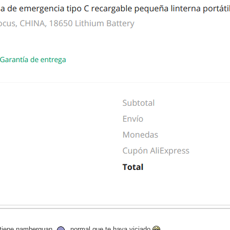
 tiene,namberguan
normal que te haya viciado