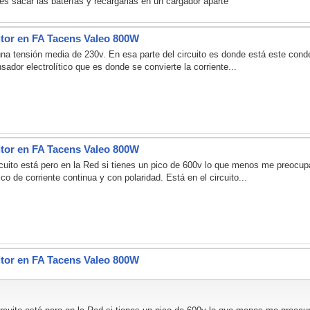
s sacar las baterías y recargarlas en un cargador aparte
or en FA Tacens Valeo 800W
 una tensión media de 230v. En esa parte del circuito es donde está este conde
sador electrolítico que es donde se convierte la corriente...
or en FA Tacens Valeo 800W
cuito está pero en la Red si tienes un pico de 600v lo que menos me preocupa
o de corriente continua y con polaridad. Está en el circuito...
or en FA Tacens Valeo 800W