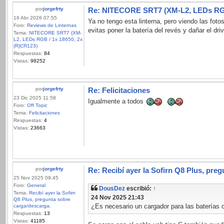
por
jorgefrty
Re: NITECORE SRT7 (XM-L2, LEDs RGB 
16 Abr 2026 07:55
Ya no tengo esta linterna, pero viendo las foto
Foro:
Reviews de Linternas
evitas poner la batería del revés y dañar el dr
Tema:
NITECORE SRT7 (XM-
L2, LEDs RGB / 1x 18650, 2x
(R)CR123)
Respuestas:
84
Vistas:
98252
por
jorgefrty
Re: Felicitaciones
23 Dic 2025 11:58
Igualmente a todos
Foro:
Off Topic
Tema:
Felicitaciones
Respuestas:
4
Vistas:
23663
por
jorgefrty
Re: Recibí ayer la Sofirn Q8 Plus, pre
25 Nov 2025 09:45
Foro:
General
DousDez
escribió:
↑
Tema:
Recibí ayer la Sofirn
24 Nov 2025 21:43
Q8 Plus, pregunta sobre
¿Es necesario un cargador para las baterías o
carga/descarga.
Respuestas:
13
Vistas:
41185