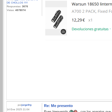
DE CHOLLOS !!!!!
Respuestas:
3676
Vistas:
4678074
por
jorgefrty
Re: Me presento
14 Ene 2025 21:04
Pues bienvenido
,con los aparatos que