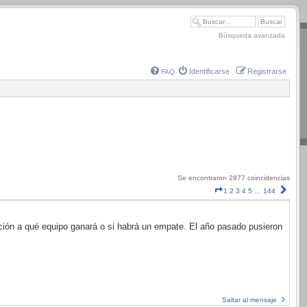
Búsqueda avanzada
Identificarse
Registrarse
FAQ
Se encontraron 2877 coincidencias
Página
Sigui
1
2
3
4
5
…
144
1
de
144
ección a qué equipo ganará o si habrá un empate. El año pasado pusieron
Saltar al mensaje