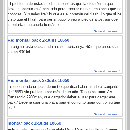
El problema de estas modificaciones es que la electrónica que
lleve el aparato está pensada para trabajar a unas tensiones que no
conoces. Y puedes freír lo que es el corazón del flash. Lo que si he
visto que el Flash para ser antiguo lo veo a precios altos, así que
intentaría mantenerlo lo más ori...
Saltar al mensaje
Re: montar pack 2x3uds 18650
La original está descartada, no se fabrican ya NiCd que en su día
valían 80€ lol
Saltar al mensaje
Re: montar pack 2x3uds 18650
He encontrado un post de un tío que dice haber usado el conjunto
de 18650 sin problema por más de un año. Tengo bastante AA
Panasonic 2200mah, que cargador debería usar para cargar ese
pack? Debería usar una placa para el conjunto ,para control voltaje
etc?
Saltar al mensaje
montar pack 2x3uds 18650
Hola a todos, tengo un flash viejo Metz 60 ct1 y la pila está muerta