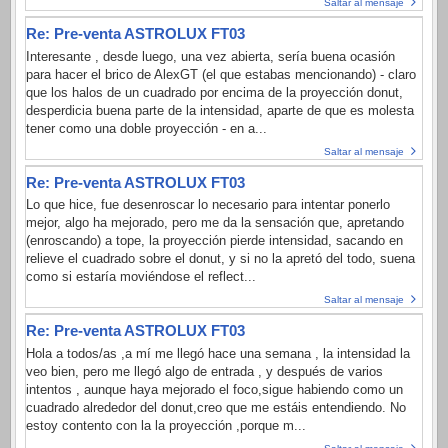
Saltar al mensaje
Re: Pre-venta ASTROLUX FT03
Interesante , desde luego, una vez abierta, sería buena ocasión
para hacer el brico de AlexGT (el que estabas mencionando) - claro
que los halos de un cuadrado por encima de la proyección donut,
desperdicia buena parte de la intensidad, aparte de que es molesta
tener como una doble proyección - en a...
Saltar al mensaje
Re: Pre-venta ASTROLUX FT03
Lo que hice, fue desenroscar lo necesario para intentar ponerlo
mejor, algo ha mejorado, pero me da la sensación que, apretando
(enroscando) a tope, la proyección pierde intensidad, sacando en
relieve el cuadrado sobre el donut, y si no la apretó del todo, suena
como si estaría moviéndose el reflect...
Saltar al mensaje
Re: Pre-venta ASTROLUX FT03
Hola a todos/as ,a mí me llegó hace una semana , la intensidad la
veo bien, pero me llegó algo de entrada , y después de varios
intentos , aunque haya mejorado el foco,sigue habiendo como un
cuadrado alrededor del donut,creo que me estáis entendiendo. No
estoy contento con la la proyección ,porque m...