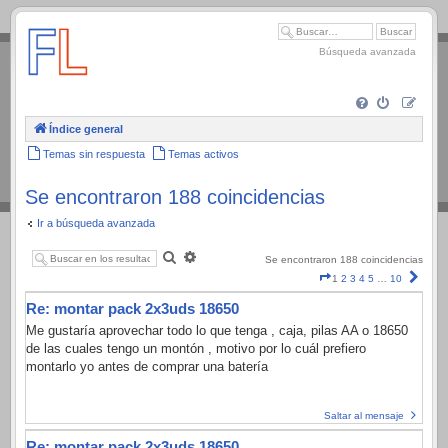
.
Búsqueda avanzada
Índice general
Temas sin respuesta
Temas activos
Se encontraron 188 coincidencias
Ir a búsqueda avanzada
Buscar
Búsqueda
Se encontraron 188 coincidencias
avanzada
Página
Sigui
1
2
3
4
5
…
10
1
Re: montar pack 2x3uds 18650
de
10
Me gustaría aprovechar todo lo que tenga , caja, pilas AA o 18650
de las cuales tengo un montón , motivo por lo cuál prefiero
montarlo yo antes de comprar una batería
Saltar al mensaje
Re: montar pack 2x3uds 18650