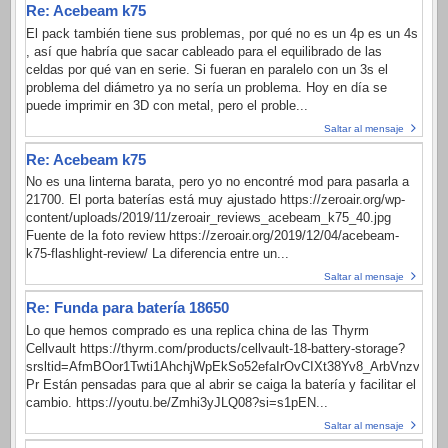
Re: Acebeam k75
El pack también tiene sus problemas, por qué no es un 4p es un 4s
, así que habría que sacar cableado para el equilibrado de las
celdas por qué van en serie. Si fueran en paralelo con un 3s el
problema del diámetro ya no sería un problema. Hoy en día se
puede imprimir en 3D con metal, pero el proble...
Saltar al mensaje
Re: Acebeam k75
No es una linterna barata, pero yo no encontré mod para pasarla a
21700. El porta baterías está muy ajustado https://zeroair.org/wp-
content/uploads/2019/11/zeroair_reviews_acebeam_k75_40.jpg
Fuente de la foto review https://zeroair.org/2019/12/04/acebeam-
k75-flashlight-review/ La diferencia entre un...
Saltar al mensaje
Re: Funda para batería 18650
Lo que hemos comprado es una replica china de las Thyrm
Cellvault https://thyrm.com/products/cellvault-18-battery-storage?
srsltid=AfmBOor1Twti1AhchjWpEkSo52efaIrOvCIXt38Yv8_ArbVnzvFec-
Pr Están pensadas para que al abrir se caiga la batería y facilitar el
cambio. https://youtu.be/Zmhi3yJLQ08?si=s1pEN...
Saltar al mensaje