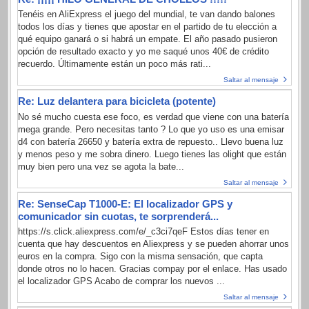
Tenéis en AliExpress el juego del mundial, te van dando balones
todos los días y tienes que apostar en el partido de tu elección a
qué equipo ganará o si habrá un empate. El año pasado pusieron
opción de resultado exacto y yo me saqué unos 40€ de crédito
recuerdo. Últimamente están un poco más rati...
Saltar al mensaje
Re: Luz delantera para bicicleta (potente)
No sé mucho cuesta ese foco, es verdad que viene con una batería
mega grande. Pero necesitas tanto ? Lo que yo uso es una emisar
d4 con batería 26650 y batería extra de repuesto.. Llevo buena luz
y menos peso y me sobra dinero. Luego tienes las olight que están
muy bien pero una vez se agota la bate...
Saltar al mensaje
Re: SenseCap T1000-E: El localizador GPS y
comunicador sin cuotas, te sorprenderá...
https://s.click.aliexpress.com/e/_c3ci7qeF Estos días tener en
cuenta que hay descuentos en Aliexpress y se pueden ahorrar unos
euros en la compra. Sigo con la misma sensación, que capta
donde otros no lo hacen. Gracias compay por el enlace. Has usado
el localizador GPS Acabo de comprar los nuevos ...
Saltar al mensaje