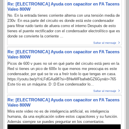
Re: [ELECTRONICA] Ayuda con capacitor en FA Tacens
Valeo 800W
No. En la entrada tienes corriente alterna con una tensión media de
230v. En esa parte del circuito es donde está este condensador
para filtrar ruido tanto de afuera como el interno Después de esto
tienes el puente rectificador con el condensador electrolítico que es
donde se convierte la corriente ...
Saltar al mensaje
Re: [ELECTRONICA] Ayuda con capacitor en FA Tacens
Valeo 800W
Picos de 600 v pues no sé en qué parte del circuito está pero en la
Red si tienes un pico de 600v lo que menos me preocupa es este
condensador, por qué se te va a freír todo lo que tengas en casa.
https://youtu.be/pYnLFdGAa98?si=BNwWFbafwbGZ6Gyn&t=765
Este tío es un máquina :D :D Ese condensador lo...
Saltar al mensaje
Re: [ELECTRONICA] Ayuda con capacitor en FA Tacens
Valeo 800W
Mira este video no es de inteligencia artificial, es inteligencia
humana, da una explicación sobre estos capacitores y su función.
Además siempre se puedes preguntar en los comentarios.