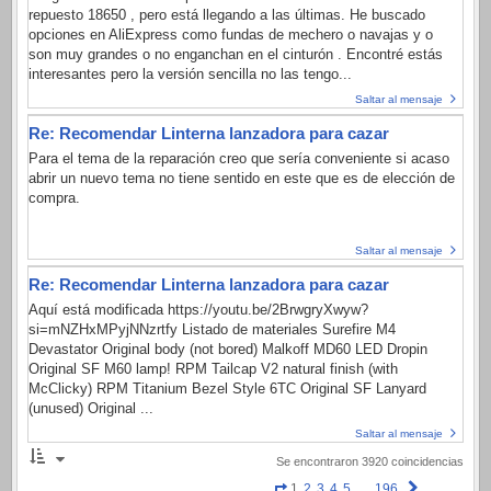
repuesto 18650 , pero está llegando a las últimas. He buscado
opciones en AliExpress como fundas de mechero o navajas y o
son muy grandes o no enganchan en el cinturón . Encontré estás
interesantes pero la versión sencilla no las tengo...
Saltar al mensaje
Re: Recomendar Linterna lanzadora para cazar
Para el tema de la reparación creo que sería conveniente si acaso
abrir un nuevo tema no tiene sentido en este que es de elección de
compra.
Saltar al mensaje
Re: Recomendar Linterna lanzadora para cazar
Aquí está modificada https://youtu.be/2BrwgryXwyw?
si=mNZHxMPyjNNzrtfy Listado de materiales Surefire M4
Devastator Original body (not bored) Malkoff MD60 LED Dropin
Original SF M60 lamp! RPM Tailcap V2 natural finish (with
McClicky) RPM Titanium Bezel Style 6TC Original SF Lanyard
(unused) Original ...
Saltar al mensaje
Se encontraron 3920 coincidencias
Página
Siguiente
1
2
3
4
5
…
196