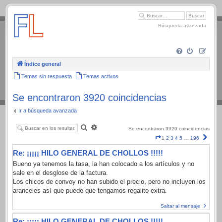
.
Búsqueda avanzada
Índice general
Temas sin respuesta
Temas activos
Se encontraron 3920 coincidencias
Ir a búsqueda avanzada
Buscar
Búsqueda
Se encontraron 3920 coincidencias
avanzada
Página
Sigui
1
2
3
4
5
…
196
1
Re: ¡¡¡¡¡ HILO GENERAL DE CHOLLOS !!!!!
de
196
Bueno ya tenemos la tasa, la han colocado a los artículos y no
sale en el desglose de la factura.
Los chicos de convoy no han subido el precio, pero no incluyen los
aranceles así que puede que tengamos regalito extra.
Saltar al mensaje
Re: ¡¡¡¡¡ HILO GENERAL DE CHOLLOS !!!!!