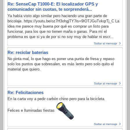
Re: SenseCap T1000-E: El localizador GPS y
comunicador sin cuotas, te sorprenderá...
Ya había visto algo similar pero haciendo una gran parte de
bricolaje. https://youtu.be/oz7H3ohgjTY?is=9IOTJGuTvkqrTj_C La
idea me parece muy buena por qué es comprar un listo para
funcionar, para los que no tienen maña o ganas. Para mí el
problema es que si ya de por si no soy muy de hablar ni escr...
Saltar al mensaje
Re: reciclar baterias
No pinta mal, lo que hago es poner una punta de fresa y repaso
solo los puntos que sobresalen, es más lento pero solo quito el
material que quiero.
Saltar al mensaje
Re: Felicitaciones
En la carta voy a pedir carbón chino pero para la bicicleta.
Felices e lluminadas fiestas
Saltar al mensaje