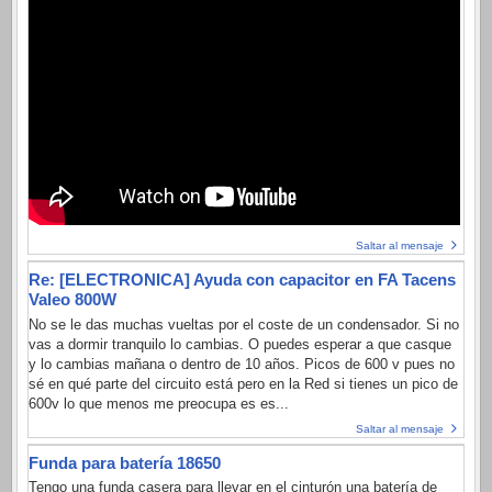
Saltar al mensaje
Re: [ELECTRONICA] Ayuda con capacitor en FA Tacens
Valeo 800W
No se le das muchas vueltas por el coste de un condensador. Si no
vas a dormir tranquilo lo cambias. O puedes esperar a que casque
y lo cambias mañana o dentro de 10 años. Picos de 600 v pues no
sé en qué parte del circuito está pero en la Red si tienes un pico de
600v lo que menos me preocupa es es...
Saltar al mensaje
Funda para batería 18650
Tengo una funda casera para llevar en el cinturón una batería de