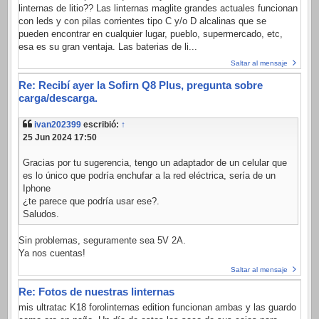
linternas de litio?? Las linternas maglite grandes actuales funcionan
con leds y con pilas corrientes tipo C y/o D alcalinas que se
pueden encontrar en cualquier lugar, pueblo, supermercado, etc,
esa es su gran ventaja. Las baterias de li...
Saltar al mensaje
Re: Recibí ayer la Sofirn Q8 Plus, pregunta sobre
carga/descarga.
ivan202399
escribió:
↑
25 Jun 2024 17:50
Gracias por tu sugerencia, tengo un adaptador de un celular que
es lo único que podría enchufar a la red eléctrica, sería de un
Iphone
¿te parece que podría usar ese?.
Saludos.
Sin problemas, seguramente sea 5V 2A.
Ya nos cuentas!
Saltar al mensaje
Re: Fotos de nuestras linternas
mis ultratac K18 forolinternas edition funcionan ambas y las guardo