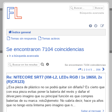
.
Búsqueda avanzada
Índice general
Temas sin respuesta
Temas activos
Se encontraron 7104 coincidencias
Ir a búsqueda avanzada
Buscar
Búsqueda
Se encontraron 7104 coincidencias
avanzada
Página
Sigui
1
2
3
4
5
…
356
1
Re: NITECORE SRT7 (XM-L2, LEDs RGB / 1x 18650, 2x
de
356
(R)CR123)
¿Esa pieza de plástico no se podrá quitar sin diñarla? Es cierto que
con esa pieza evitas poner la batería del revés y dañar el
driver,pero imagino que su principal función es que compres
baterías de su marca :roto2qtemeto: No sabría decir, hace ya años
que no tengo esta linterna pero imagino que n...
Saltar al mensaje