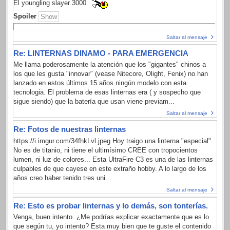
El youngling slayer 3000
Spoiler
Saltar al mensaje
Re: LINTERNAS DINAMO - PARA EMERGENCIA
Me llama poderosamente la atención que los "gigantes" chinos a
los que les gusta "innovar" (vease Nitecore, Olight, Fenix) no han
lanzado en estos últimos 15 años ningún modelo con esta
tecnologia. El problema de esas linternas era ( y sospecho que
sigue siendo) que la batería que usan viene previam...
Saltar al mensaje
Re: Fotos de nuestras linternas
https://i.imgur.com/34fhkLvl.jpeg Hoy traigo una linterna "especial".
No es de titanio, ni tiene el ultimísimo CREE con tropocientos
lumen, ni luz de colores... Esta UltraFire C3 es una de las linternas
culpables de que cayese en este extraño hobby. A lo largo de los
años creo haber tenido tres uni...
Saltar al mensaje
Re: Esto es probar linternas y lo demás, son tonterías.
Venga, buen intento. ¿Me podrías explicar exactamente que es lo
que según tu, yo intento? Esta muy bien que te guste el contenido