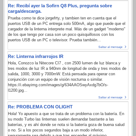
Re: Recibí ayer la Sofirn Q8 Plus, pregunta sobre
carga/descarga.
Prueba como te dice jorgefrty, y tambien ten en cuenta que el
puertos USB de un PC entrega solo 500mA, algo que puede que el
cargador de la linterna interprete mal. Más de un gadget "moderno"
de los que tengo por casa son un poco quisquillosos con los
puertos USB de un PC o televisor. Prueba también...
Saltar al mensaje
Re: Linterna infrarrojos IR
Hola, Conozco la Nitecore CI7 , con 2500 lumen de luz blanca y
tres modos de luz IR a 940nm de longitud de onda y tres modos de
salida, 1000, 3000 y 7000mW. Está pensada para operar con
conjunción con un equipo de visión nocturna o similar.
https://i.ebayimg.com/images/g/634AAOSwyAxdg7bO/s-
l1200.jpg...
Saltar al mensaje
Re: PROBLEMA CON OLIGHT
Hola! Yo apuesto a que se trata de un problema con la batería. En
su modo Turbo las linternas suelen demandar bastante a las
baterías, y es ahí donde se nota si la batería goza de buena salud
o no. Si a los pocos segundos baja a un modo inferior,
seguramente sea debido a que tras encender al máximo....