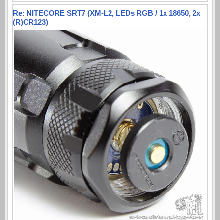
Re: NITECORE SRT7 (XM-L2, LEDs RGB / 1x 18650, 2x
(R)CR123)