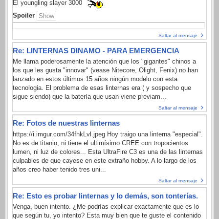
El youngling slayer 3000
Spoiler
Saltar al mensaje
Re: LINTERNAS DINAMO - PARA EMERGENCIA
Me llama poderosamente la atención que los "gigantes" chinos a
los que les gusta "innovar" (vease Nitecore, Olight, Fenix) no han
lanzado en estos últimos 15 años ningún modelo con esta
tecnologia. El problema de esas linternas era ( y sospecho que
sigue siendo) que la batería que usan viene previam...
Saltar al mensaje
Re: Fotos de nuestras linternas
https://i.imgur.com/34fhkLvl.jpeg Hoy traigo una linterna "especial".
No es de titanio, ni tiene el ultimísimo CREE con tropocientos
lumen, ni luz de colores... Esta UltraFire C3 es una de las linternas
culpables de que cayese en este extraño hobby. A lo largo de los
años creo haber tenido tres uni...
Saltar al mensaje
Re: Esto es probar linternas y lo demás, son tonterías.
Venga, buen intento. ¿Me podrías explicar exactamente que es lo
que según tu, yo intento? Esta muy bien que te guste el contenido