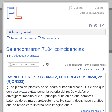
.
Búsqueda avanzada
Índice general
Temas sin respuesta
Temas activos
Se encontraron 7104 coincidencias
Ir a búsqueda avanzada
Buscar
Búsqueda
Se encontraron 7104 coincidencias
avanzada
Página
Sigui
1
2
3
4
5
…
356
1
Re: NITECORE SRT7 (XM-L2, LEDs RGB / 1x 18650, 2x
de
356
(R)CR123)
¿Esa pieza de plástico no se podrá quitar sin diñarla? Es cierto que
con esa pieza evitas poner la batería del revés y dañar el
driver,pero imagino que su principal función es que compres
baterías de su marca :roto2qtemeto: No sabría decir, hace ya años
que no tengo esta linterna pero imagino que n...
Saltar al mensaje