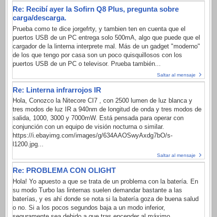
Re: Recibí ayer la Sofirn Q8 Plus, pregunta sobre
carga/descarga.
Prueba como te dice jorgefrty, y tambien ten en cuenta que el
puertos USB de un PC entrega solo 500mA, algo que puede que el
cargador de la linterna interprete mal. Más de un gadget "moderno"
de los que tengo por casa son un poco quisquillosos con los
puertos USB de un PC o televisor. Prueba también...
Saltar al mensaje
Re: Linterna infrarrojos IR
Hola, Conozco la Nitecore CI7 , con 2500 lumen de luz blanca y
tres modos de luz IR a 940nm de longitud de onda y tres modos de
salida, 1000, 3000 y 7000mW. Está pensada para operar con
conjunción con un equipo de visión nocturna o similar.
https://i.ebayimg.com/images/g/634AAOSwyAxdg7bO/s-
l1200.jpg...
Saltar al mensaje
Re: PROBLEMA CON OLIGHT
Hola! Yo apuesto a que se trata de un problema con la batería. En
su modo Turbo las linternas suelen demandar bastante a las
baterías, y es ahí donde se nota si la batería goza de buena salud
o no. Si a los pocos segundos baja a un modo inferior,
seguramente sea debido a que tras encender al máximo....