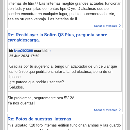
linternas de litio?? Las linternas maglite grandes actuales funcionan
con leds y con pilas corrientes tipo C y/o D alcalinas que se
pueden encontrar en cualquier lugar, pueblo, supermercado, etc,
esa es su gran ventaja. Las baterias de li...
Saltar al mensaje
Re: Recibí ayer la Sofirn Q8 Plus, pregunta sobre
carga/descarga.
ivan202399
escribió:
↑
25 Jun 2024 17:50
Gracias por tu sugerencia, tengo un adaptador de un celular que
es lo único que podría enchufar a la red eléctrica, sería de un
Iphone
¿te parece que podría usar ese?.
Saludos.
Sin problemas, seguramente sea 5V 2A.
Ya nos cuentas!
Saltar al mensaje
Re: Fotos de nuestras linternas
mis ultratac K18 forolinternas edition funcionan ambas y las guardo