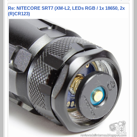
Re: NITECORE SRT7 (XM-L2, LEDs RGB / 1x 18650, 2x
(R)CR123)