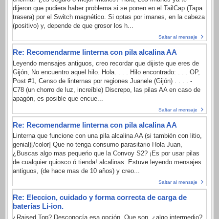
dijeron que pudiera haber problema si se ponen en el TailCap (Tapa
trasera) por el Switch magnético. Si optas por imanes, en la cabeza
(positivo) y, depende de que grosor los h...
Saltar al mensaje
Re: Recomendarme linterna con pila alcalina AA
Leyendo mensajes antiguos, creo recordar que dijiste que eres de
Gijón, No encuentro aquel hilo. Hola. . . . Hilo encontrado: . . . OP,
Post #1, Censo de linternas por regiones Juanele (Gijón) . . . . -
C78 (un chorro de luz, increíble) Discrepo, las pilas AA en caso de
apagón, es posible que encue...
Saltar al mensaje
Re: Recomendarme linterna con pila alcalina AA
Linterna que funcione con una pila alcalina AA (si también con litio,
genial)[/color] Que no tenga consumo parasitario Hola Juan,
¿Buscas algo mas pequeńo que la Convoy S2? ¡Es por usar pilas
de cualquier quiosco ó tienda! alcalinas. Estuve leyendo mensajes
antiguos, (de hace mas de 10 años) y creo...
Saltar al mensaje
Re: Eleccion, cuidado y forma correcta de carga de
baterías Li-ion.
¿Raised Top? Desconocía esa opción. Que son, ¿algo intermedio?