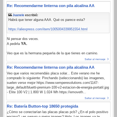
Re: Recomendarme linterna con pila alcalina AA
Juanele
escribió:
Habrá que tener alguna AAA. Qué os parece esta?
https://aliexpress.com/item/1005004339951554.html
Ni pensar dos veces.
YA.
A pedirla
Veo que es la hermana pequeńa de la que tienes en camino.
Saltar al mensaje
Re: Recomendarme linterna con pila alcalina AA
Veo que varios recomendáis placa solar... Este verano me he
comprado lo siguiente: Pinchando (seleccionando) las imagenes,
suelen verse mejor https://www.semperesolutions.com/1147-
large_default/bluetti-premium-100-v2-estacion-de-energia-portatil.jpg
- Elite 100 V2 | 1.800 W 1.024 Wh https://emoveth...
Saltar al mensaje
Re: Batería Button-top 18650 protegida
¿Cómo se conectarían las placas placas pcb? ¿En el polo positivo
encima? ¿es seguro o mejor imanes? Hola; Los imanes ya te