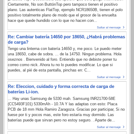
Ciertamente, No son ButtónTop pero tampoco tienen el positivo
plano. Las autenticas FlatTop, ejemplo NCR18650B, tienen el polo
positivo totalmente plano de modo que el grosor de la envuelta
hace que quede hundido con lo que no hacen con...
Saltar al mensaje
Re: Cambiar batería 14650 por 18650, ¿Habrá problemas
de carga?
Tengo una linterna con batería 14650 y, me poco. Le puedo meter
una 18650, cabe de sobra. ... de la 14750. Ningun problema. Hola
oseznos . Bienvenido al foro. Entiendo que no debiste poner tu
correo como nick. Ahora tu no lo puedes modificar. Lo que si
puedes, al pié de esta pantalla, pinchas en: C...
Saltar al mensaje
Re: Eleccion, cuidado y forma correcta de carga de
baterías Li-ion.
... Hay unas Samsung de 5330 mah. Samsung INR21700-58E
(CC5493F101) 5330mAh - 10.7A Y las adaptas con esto: Placa
PCB de 18 mm Hola Ramiro Zaragoza. Gracias por participar, Si no
fuese por ti y pocos mas, este foro estaría muy dormido. Las
baterías puede que sirvan pero no estoy seguro. . Aparte de...
Saltar al mensaje