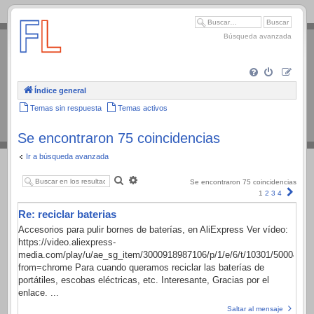
.
Búsqueda avanzada
Índice general
Temas sin respuesta
Temas activos
Se encontraron 75 coincidencias
Ir a búsqueda avanzada
Buscar
Búsqueda
Se encontraron 75 coincidencias
avanzada
Sigui
1
2
3
4
Re: reciclar baterias
Accesorios para pulir bornes de baterías, en AliExpress Ver vídeo:
https://video.aliexpress-
media.com/play/u/ae_sg_item/3000918987106/p/1/e/6/t/10301/5000418
from=chrome Para cuando queramos reciclar las baterías de
portátiles, escobas eléctricas, etc. Interesante, Gracias por el
enlace. ...
Saltar al mensaje