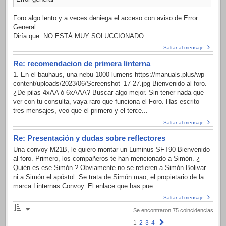
Foro algo lento y a veces deniega el acceso con aviso de Error
General
Diría que: NO ESTÁ MUY SOLUCCIONADO.
Saltar al mensaje
Re: recomendacion de primera linterna
1. En el bauhaus, una nebu 1000 lumens https://manuals.plus/wp-
content/uploads/2023/06/Screenshot_17-27.jpg Bienvenido al foro.
¿De pilas 4xAA ó 6xAAA? Buscar algo mejor. Sin tener nada que
ver con tu consulta, vaya raro que funciona el Foro. Has escrito
tres mensajes, veo que el primero y el terce...
Saltar al mensaje
Re: Presentación y dudas sobre reflectores
Una convoy M21B, le quiero montar un Luminus SFT90 Bienvenido
al foro. Primero, los compañeros te han mencionado a Simón. ¿
Quién es ese Simón ? Obviamente no se refieren a Simón Bolivar
ni a Simón el apóstol. Se trata de Simón mao, el propietario de la
marca Linternas Convoy. El enlace que has pue...
Saltar al mensaje
Se encontraron 75 coincidencias
Siguiente
1
2
3
4