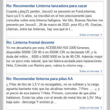
Re: Recomendar Linterna lanzadora para cazar
Cuando j.play21 perdón, JesusG se presento en ForoLinternas,
hace ya 5 ½ años, se inscribió en el foro precisamente para
consultar sobre esta linterna halógena. Ver hilo, Buenas Noches me
presento por JesusG , 28 de marzo de 2020. post #3 y #5. Gracias,
Lfatman, entre las linternas, hay una que le t...
Saltar al mensaje
Re: Linterna frontal decente
Yo me decantaría por esta: ACEBEAM H16 1000 lúmenes,
disponible 5000K CRI 90 ó en 6500K CRI no declarado Uff, y la
duda del millón... 6500 o 5000 5000 es la de 90 CRI. Además mejor
luz un poco más natural, que tan blanca-azulada para reparaciones.
Hola, Coincido con Ramiro pero, valora tu mismo seg...
Saltar al mensaje
Re: Recomendar linterna para pilas AA
¿ Pilas de litio de 1,5 V no recargables, no se sulfatan y la carga
aguanta bastante más que las alcalinas normales. ? Pero . . . ¿ y
el precio de esa batería ? Hola. Primero, concretar de que pilas
hablamos. Están las pilas con el ánodo de metal litio de 1,5V. Muy
baja auto - descarga Y existen pi...
Saltar al mensaje