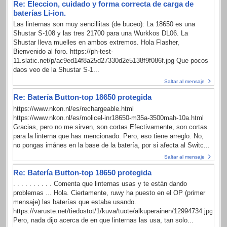
Re: Eleccion, cuidado y forma correcta de carga de
baterías Li-ion.
Las linternas son muy sencillitas (de buceo): La 18650 es una
Shustar S-108 y las tres 21700 para una Wurkkos DL06. La
Shustar lleva muelles en ambos extremos. Hola Flasher,
Bienvenido al foro. https://ph-test-
11.slatic.net/p/ac9ed14f8a25d27330d2e5138f9f086f.jpg Que pocos
daos veo de la Shustar S-1...
Saltar al mensaje
Re: Batería Button-top 18650 protegida
https://www.nkon.nl/es/rechargeable.html
https://www.nkon.nl/es/molicel-inr18650-m35a-3500mah-10a.html
Gracias, pero no me sirven, son cortas Efectivamente, son cortas
para la linterna que has mencionado. Pero, eso tiene arreglo. No,
no pongas imánes en la base de la batería, por si afecta al Switc...
Saltar al mensaje
Re: Batería Button-top 18650 protegida
. . . . . . . . . . Comenta que linternas usas y te están dando
problemas ... Hola. Ciertamente, ruwy ha puesto en el OP (primer
mensaje) las baterías que estaba usando.
https://varuste.net/tiedostot/1/kuva/tuote/alkuperainen/12994734.jpg
Pero, nada dijo acerca de en que linternas las usa, tan solo...