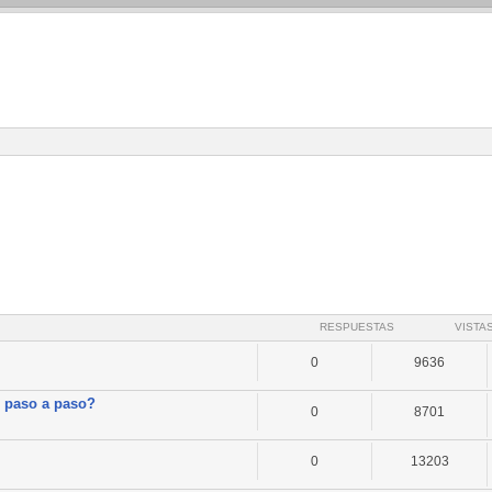
RESPUESTAS
VISTA
0
9636
r paso a paso?
0
8701
0
13203