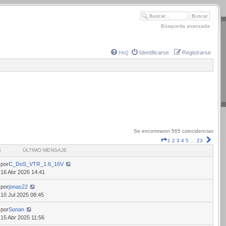
Búsqueda avanzada
Identificarse
Registrarse
FAQ
Se encontraron 565 coincidencias
Página
Sigui
1
2
3
4
5
…
23
1
S
ÚLTIMO MENSAJE
de
23
por
C_DoS_VTR_1.6_16V
16 Abr 2026 14:41
por
jonas22
10 Jul 2025 08:45
por
Sonan
15 Abr 2025 11:56