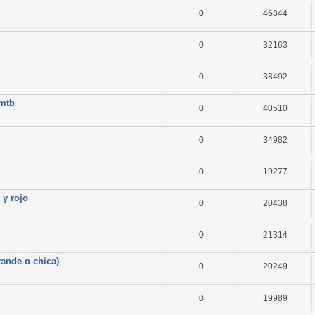
0
46844
0
32163
0
38492
omtb
0
40510
0
34982
0
19277
 y rojo
0
20438
0
21314
rande o chica)
0
20249
0
19989