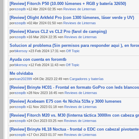
[Review] Fitorch P50 (10.000 lúmenes + RGB y batería 32650)
por
ezeqdb
»12 Abr 2024 02:35 »en
Reviews de Linternas
[Review] Olight Arkfeld Pro (con 1300 lúmenes, láser verde y UV)
por
ezeqdb
»02 Abr 2024 01:50 »en
Reviews de Linternas
[Review] Klarus CL2 vs CL2 Pro (farol de camping)
por
ezeqdb
»16 Mar 2024 22:35 »en
Reviews de Linternas
Solucion al problema (Sin permisos para responder aqui ), en for
por
bikersoy
»23 Feb 2024 17:31 »en
Off Topic
Ayuda con cuenta en foromtb
por
bikersoy
»12 Feb 2024 11:43 »en
Off Topic
Me olvidaba
por
ivan202399
»04 Dic 2023 22:49 »en
Cargadores y baterías
[Review] Brinyte HC01 - Frontal en formato GoPro con leds blancos
por
ezeqdb
»28 Nov 2023 16:45 »en
Reviews de Linternas
[Review] Acebeam E75 con 4x Nichia 519a y 3000 lumenes
por
ezeqdb
»11 Nov 2023 01:18 »en
Reviews de Linternas
[Review] Fitorch M20 vs. M30 (linterna táctica 3000lm con cabeza g
por
ezeqdb
»24 Oct 2023 03:25 »en
Reviews de Linternas
[Review] Brinyte HL18 Noctua - frontal o EDC con cabezal pivotante
por
ezeqdb
»17 Oct 2023 01:37 »en
Reviews de Linternas