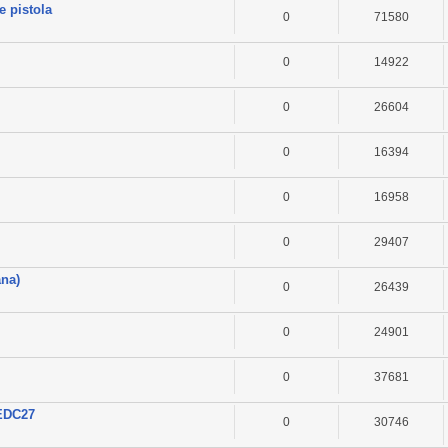
e pistola
0
71580
0
14922
0
26604
0
16394
0
16958
0
29407
ana)
0
26439
0
24901
0
37681
 EDC27
0
30746