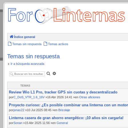
.
Índice general
Temas sin respuesta
Temas activos
Temas sin respuesta
Ir a búsqueda avanzada
Buscar
Búsqueda
avanzada
TEMAS
Review Wio L1 Pro, tracker GPS sin cuotas y descentralizado
por
C_DoS_VTR_1.6_16V
»16 Abr 2026 14:41 »en
Otras aficiones
Proyecto curioso: ¿Es posible combinar una linterna con un moto
por
jonas22
»10 Jul 2025 08:45 »en
Bricolaje
Linterna casera de gran ahorro energético: ¡10 años sin cargarla!
por
Sonan
»15 Abr 2025 11:56 »en
General