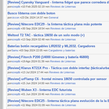
[Review] Cyansky Vanguard - linterna fidget que parece corredera d
por
ezeqdb
»10 Feb 2025 02:19 »en
Reviews de Linternas
Busco libterna con doble boton
por
ciccon
»23 Dic 2024 14:37 »en
General
[Review] Nitecore EDC29 - la linterna táctica plana más potente
por
ezeqdb
»30 Sep 2024 18:54 »en
Reviews de Linternas
Weltool T2 TAC - táctica 18650 de un solo modo (+)
por
ezeqdb
»13 Sep 2024 02:48 »en
Reviews de Linternas
Baterías botón recargables LIR2032 y ML2032. Cargadores
por
Samu
»03 Sep 2024 22:05 »en
Cargadores y baterías
[Review] Fitorch P200 (14000 lúmenes y batería 46800)
por
ezeqdb
»19 Ago 2024 01:39 »en
Reviews de Linternas
[Review] Klarus KT21X Pro - Táctica con doble interfaz (táctica/urb
por
ezeqdb
»13 Jul 2024 17:44 »en
Reviews de Linternas
[Review] urFlamp C6 - frontal minera 18650 controlada por sensor
por
ezeqdb
»15 Jun 2024 14:00 »en
Reviews de Linternas
[Review] Wuben X3 - linterna EDC futurista
por
ezeqdb
»01 Jun 2024 19:46 »en
Reviews de Linternas
[Review] Nitecore EDC25 - linterna táctica plana evolución de la la
por
ezeqdb
»11 May 2024 01:09 »en
Reviews de Linternas