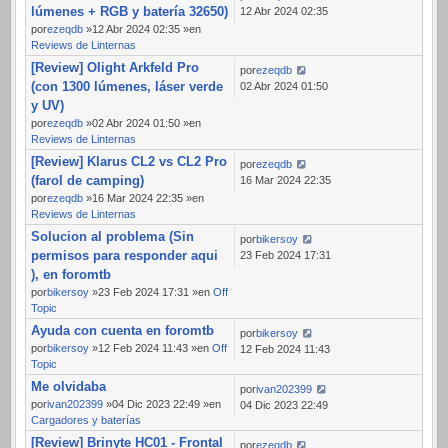
lúmenes + RGB y batería 32650)
12 Abr 2024 02:35
por
ezeqdb
»12 Abr 2024 02:35 »en
Reviews de Linternas
[Review] Olight Arkfeld Pro
por
ezeqdb
(con 1300 lúmenes, láser verde
02 Abr 2024 01:50
y UV)
por
ezeqdb
»02 Abr 2024 01:50 »en
Reviews de Linternas
[Review] Klarus CL2 vs CL2 Pro
por
ezeqdb
(farol de camping)
16 Mar 2024 22:35
por
ezeqdb
»16 Mar 2024 22:35 »en
Reviews de Linternas
Solucion al problema (Sin
por
bikersoy
permisos para responder aqui
23 Feb 2024 17:31
), en foromtb
por
bikersoy
»23 Feb 2024 17:31 »en
Off
Topic
Ayuda con cuenta en foromtb
por
bikersoy
por
bikersoy
»12 Feb 2024 11:43 »en
Off
12 Feb 2024 11:43
Topic
Me olvidaba
por
ivan202399
por
ivan202399
»04 Dic 2023 22:49 »en
04 Dic 2023 22:49
Cargadores y baterías
[Review] Brinyte HC01 - Frontal
por
ezeqdb