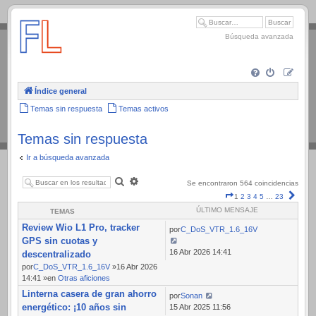
.
Búsqueda avanzada
Índice general
Temas sin respuesta
Temas activos
Temas sin respuesta
Ir a búsqueda avanzada
Buscar
Búsqueda
Se encontraron 564 coincidencias
avanzada
Página
Sigui
1
2
3
4
5
…
23
1
ÚLTIMO MENSAJE
TEMAS
de
Review Wio L1 Pro, tracker
23
por
C_DoS_VTR_1.6_16V
GPS sin cuotas y
16 Abr 2026 14:41
descentralizado
por
C_DoS_VTR_1.6_16V
»16 Abr 2026
14:41 »en
Otras aficiones
Linterna casera de gran ahorro
por
Sonan
energético: ¡10 años sin
15 Abr 2025 11:56