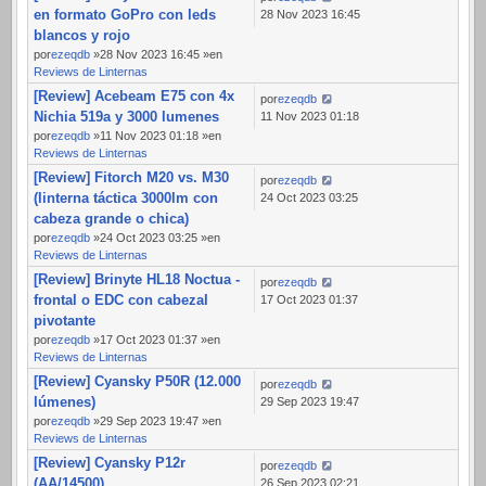
en formato GoPro con leds
28 Nov 2023 16:45
blancos y rojo
por
ezeqdb
»28 Nov 2023 16:45 »en
Reviews de Linternas
[Review] Acebeam E75 con 4x
por
ezeqdb
Nichia 519a y 3000 lumenes
11 Nov 2023 01:18
por
ezeqdb
»11 Nov 2023 01:18 »en
Reviews de Linternas
[Review] Fitorch M20 vs. M30
por
ezeqdb
(linterna táctica 3000lm con
24 Oct 2023 03:25
cabeza grande o chica)
por
ezeqdb
»24 Oct 2023 03:25 »en
Reviews de Linternas
[Review] Brinyte HL18 Noctua -
por
ezeqdb
frontal o EDC con cabezal
17 Oct 2023 01:37
pivotante
por
ezeqdb
»17 Oct 2023 01:37 »en
Reviews de Linternas
[Review] Cyansky P50R (12.000
por
ezeqdb
lúmenes)
29 Sep 2023 19:47
por
ezeqdb
»29 Sep 2023 19:47 »en
Reviews de Linternas
[Review] Cyansky P12r
por
ezeqdb
(AA/14500)
26 Sep 2023 02:21