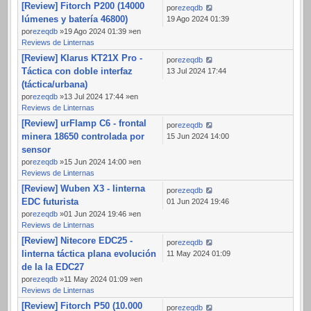
[Review] Fitorch P200 (14000
por
ezeqdb
lúmenes y batería 46800)
19 Ago 2024 01:39
por
ezeqdb
»19 Ago 2024 01:39 »en
Reviews de Linternas
[Review] Klarus KT21X Pro -
por
ezeqdb
Táctica con doble interfaz
13 Jul 2024 17:44
(táctica/urbana)
por
ezeqdb
»13 Jul 2024 17:44 »en
Reviews de Linternas
[Review] urFlamp C6 - frontal
por
ezeqdb
minera 18650 controlada por
15 Jun 2024 14:00
sensor
por
ezeqdb
»15 Jun 2024 14:00 »en
Reviews de Linternas
[Review] Wuben X3 - linterna
por
ezeqdb
EDC futurista
01 Jun 2024 19:46
por
ezeqdb
»01 Jun 2024 19:46 »en
Reviews de Linternas
[Review] Nitecore EDC25 -
por
ezeqdb
linterna táctica plana evolución
11 May 2024 01:09
de la la EDC27
por
ezeqdb
»11 May 2024 01:09 »en
Reviews de Linternas
[Review] Fitorch P50 (10.000
por
ezeqdb