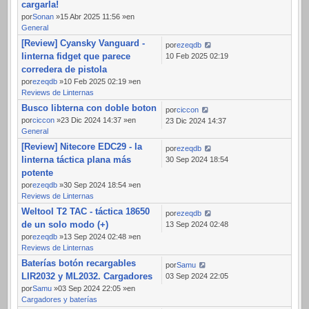
cargarla!
por
Sonan
»15 Abr 2025 11:56 »en
General
[Review] Cyansky Vanguard -
por
ezeqdb
linterna fidget que parece
10 Feb 2025 02:19
corredera de pistola
por
ezeqdb
»10 Feb 2025 02:19 »en
Reviews de Linternas
Busco libterna con doble boton
por
ciccon
por
ciccon
»23 Dic 2024 14:37 »en
23 Dic 2024 14:37
General
[Review] Nitecore EDC29 - la
por
ezeqdb
linterna táctica plana más
30 Sep 2024 18:54
potente
por
ezeqdb
»30 Sep 2024 18:54 »en
Reviews de Linternas
Weltool T2 TAC - táctica 18650
por
ezeqdb
de un solo modo (+)
13 Sep 2024 02:48
por
ezeqdb
»13 Sep 2024 02:48 »en
Reviews de Linternas
Baterías botón recargables
por
Samu
LIR2032 y ML2032. Cargadores
03 Sep 2024 22:05
por
Samu
»03 Sep 2024 22:05 »en
Cargadores y baterías