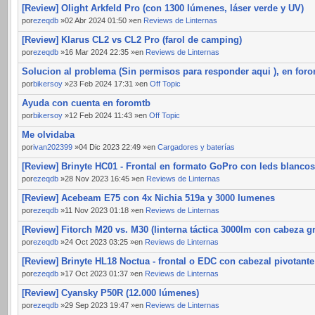
[Review] Olight Arkfeld Pro (con 1300 lúmenes, láser verde y UV)
por
ezeqdb
»02 Abr 2024 01:50 »en
Reviews de Linternas
[Review] Klarus CL2 vs CL2 Pro (farol de camping)
por
ezeqdb
»16 Mar 2024 22:35 »en
Reviews de Linternas
Solucion al problema (Sin permisos para responder aqui ), en for
por
bikersoy
»23 Feb 2024 17:31 »en
Off Topic
Ayuda con cuenta en foromtb
por
bikersoy
»12 Feb 2024 11:43 »en
Off Topic
Me olvidaba
por
ivan202399
»04 Dic 2023 22:49 »en
Cargadores y baterías
[Review] Brinyte HC01 - Frontal en formato GoPro con leds blancos
por
ezeqdb
»28 Nov 2023 16:45 »en
Reviews de Linternas
[Review] Acebeam E75 con 4x Nichia 519a y 3000 lumenes
por
ezeqdb
»11 Nov 2023 01:18 »en
Reviews de Linternas
[Review] Fitorch M20 vs. M30 (linterna táctica 3000lm con cabeza g
por
ezeqdb
»24 Oct 2023 03:25 »en
Reviews de Linternas
[Review] Brinyte HL18 Noctua - frontal o EDC con cabezal pivotante
por
ezeqdb
»17 Oct 2023 01:37 »en
Reviews de Linternas
[Review] Cyansky P50R (12.000 lúmenes)
por
ezeqdb
»29 Sep 2023 19:47 »en
Reviews de Linternas