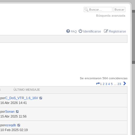
Búsqueda avanzada
Identificarse
Registrarse
FAQ
Se encontraron 564 coincidencias
Página
Sigui
1
2
3
4
5
…
23
1
S
ÚLTIMO MENSAJE
de
23
por
C_DoS_VTR_1.6_16V
16 Abr 2026 14:41
por
Sonan
15 Abr 2025 11:56
por
ezeqdb
10 Feb 2025 02:19