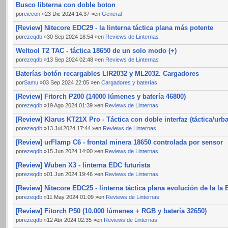
Busco libterna con doble boton
por
ciccon
»23 Dic 2024 14:37 »en
General
[Review] Nitecore EDC29 - la linterna táctica plana más potente
por
ezeqdb
»30 Sep 2024 18:54 »en
Reviews de Linternas
Weltool T2 TAC - táctica 18650 de un solo modo (+)
por
ezeqdb
»13 Sep 2024 02:48 »en
Reviews de Linternas
Baterías botón recargables LIR2032 y ML2032. Cargadores
por
Samu
»03 Sep 2024 22:05 »en
Cargadores y baterías
[Review] Fitorch P200 (14000 lúmenes y batería 46800)
por
ezeqdb
»19 Ago 2024 01:39 »en
Reviews de Linternas
[Review] Klarus KT21X Pro - Táctica con doble interfaz (táctica/urb
por
ezeqdb
»13 Jul 2024 17:44 »en
Reviews de Linternas
[Review] urFlamp C6 - frontal minera 18650 controlada por sensor
por
ezeqdb
»15 Jun 2024 14:00 »en
Reviews de Linternas
[Review] Wuben X3 - linterna EDC futurista
por
ezeqdb
»01 Jun 2024 19:46 »en
Reviews de Linternas
[Review] Nitecore EDC25 - linterna táctica plana evolución de la la
por
ezeqdb
»11 May 2024 01:09 »en
Reviews de Linternas
[Review] Fitorch P50 (10.000 lúmenes + RGB y batería 32650)
por
ezeqdb
»12 Abr 2024 02:35 »en
Reviews de Linternas