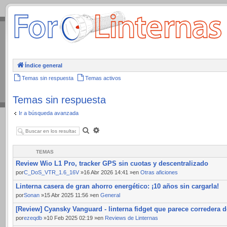
.
Índice general
Temas sin respuesta
Temas activos
Temas sin respuesta
Ir a búsqueda avanzada
Buscar
Búsqueda
avanzada
TEMAS
Review Wio L1 Pro, tracker GPS sin cuotas y descentralizado
por
C_DoS_VTR_1.6_16V
»16 Abr 2026 14:41 »en
Otras aficiones
Linterna casera de gran ahorro energético: ¡10 años sin cargarla!
por
Sonan
»15 Abr 2025 11:56 »en
General
[Review] Cyansky Vanguard - linterna fidget que parece corredera d
por
ezeqdb
»10 Feb 2025 02:19 »en
Reviews de Linternas