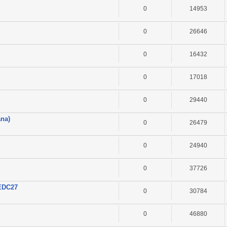
0
14953
0
26646
0
16432
0
17018
0
29440
ana)
0
26479
0
24940
0
37726
 EDC27
0
30784
0
46880