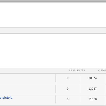
RESPUESTAS
VISTA
0
10074
0
13237
e pistola
0
71676