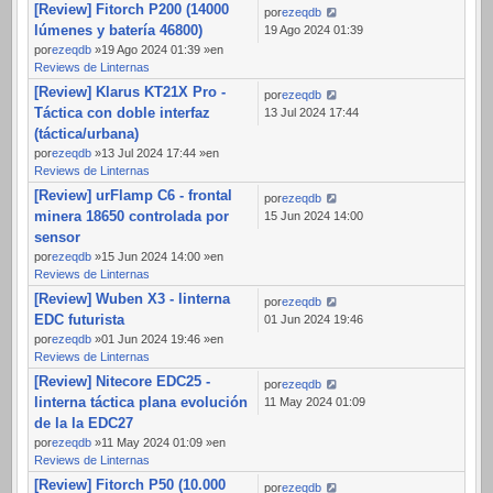
[Review] Fitorch P200 (14000
por
ezeqdb
lúmenes y batería 46800)
19 Ago 2024 01:39
por
ezeqdb
»19 Ago 2024 01:39 »en
Reviews de Linternas
[Review] Klarus KT21X Pro -
por
ezeqdb
Táctica con doble interfaz
13 Jul 2024 17:44
(táctica/urbana)
por
ezeqdb
»13 Jul 2024 17:44 »en
Reviews de Linternas
[Review] urFlamp C6 - frontal
por
ezeqdb
minera 18650 controlada por
15 Jun 2024 14:00
sensor
por
ezeqdb
»15 Jun 2024 14:00 »en
Reviews de Linternas
[Review] Wuben X3 - linterna
por
ezeqdb
EDC futurista
01 Jun 2024 19:46
por
ezeqdb
»01 Jun 2024 19:46 »en
Reviews de Linternas
[Review] Nitecore EDC25 -
por
ezeqdb
linterna táctica plana evolución
11 May 2024 01:09
de la la EDC27
por
ezeqdb
»11 May 2024 01:09 »en
Reviews de Linternas
[Review] Fitorch P50 (10.000
por
ezeqdb