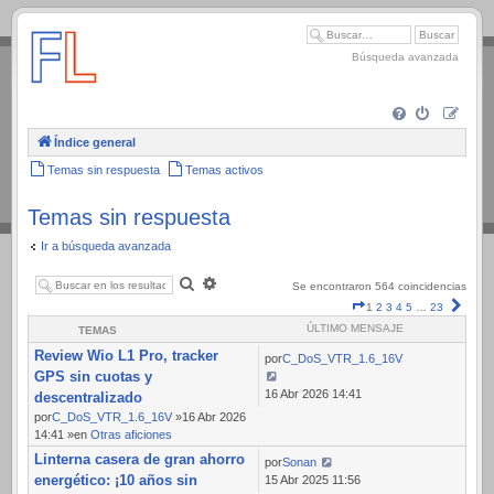
.
Búsqueda avanzada
Índice general
Temas sin respuesta
Temas activos
Temas sin respuesta
Ir a búsqueda avanzada
Buscar
Búsqueda
Se encontraron 564 coincidencias
avanzada
Página
Sigui
1
2
3
4
5
…
23
1
ÚLTIMO MENSAJE
TEMAS
de
Review Wio L1 Pro, tracker
23
por
C_DoS_VTR_1.6_16V
GPS sin cuotas y
16 Abr 2026 14:41
descentralizado
por
C_DoS_VTR_1.6_16V
»16 Abr 2026
14:41 »en
Otras aficiones
Linterna casera de gran ahorro
por
Sonan
energético: ¡10 años sin
15 Abr 2025 11:56