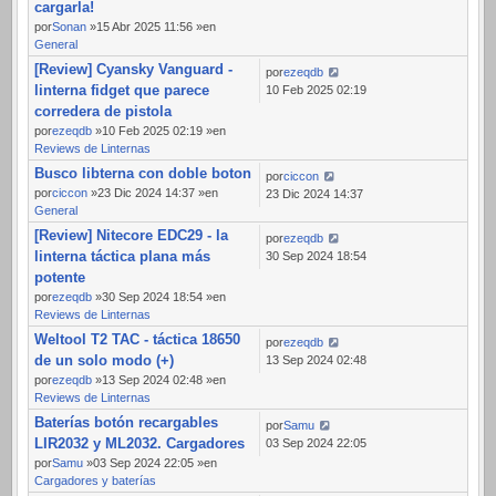
cargarla!
por
Sonan
»15 Abr 2025 11:56 »en
General
[Review] Cyansky Vanguard -
por
ezeqdb
linterna fidget que parece
10 Feb 2025 02:19
corredera de pistola
por
ezeqdb
»10 Feb 2025 02:19 »en
Reviews de Linternas
Busco libterna con doble boton
por
ciccon
por
ciccon
»23 Dic 2024 14:37 »en
23 Dic 2024 14:37
General
[Review] Nitecore EDC29 - la
por
ezeqdb
linterna táctica plana más
30 Sep 2024 18:54
potente
por
ezeqdb
»30 Sep 2024 18:54 »en
Reviews de Linternas
Weltool T2 TAC - táctica 18650
por
ezeqdb
de un solo modo (+)
13 Sep 2024 02:48
por
ezeqdb
»13 Sep 2024 02:48 »en
Reviews de Linternas
Baterías botón recargables
por
Samu
LIR2032 y ML2032. Cargadores
03 Sep 2024 22:05
por
Samu
»03 Sep 2024 22:05 »en
Cargadores y baterías