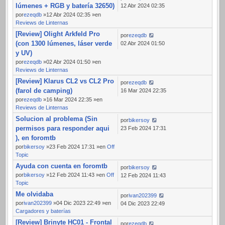
lúmenes + RGB y batería 32650)
12 Abr 2024 02:35
por
ezeqdb
»12 Abr 2024 02:35 »en
Reviews de Linternas
[Review] Olight Arkfeld Pro
por
ezeqdb
(con 1300 lúmenes, láser verde
02 Abr 2024 01:50
y UV)
por
ezeqdb
»02 Abr 2024 01:50 »en
Reviews de Linternas
[Review] Klarus CL2 vs CL2 Pro
por
ezeqdb
(farol de camping)
16 Mar 2024 22:35
por
ezeqdb
»16 Mar 2024 22:35 »en
Reviews de Linternas
Solucion al problema (Sin
por
bikersoy
permisos para responder aqui
23 Feb 2024 17:31
), en foromtb
por
bikersoy
»23 Feb 2024 17:31 »en
Off
Topic
Ayuda con cuenta en foromtb
por
bikersoy
por
bikersoy
»12 Feb 2024 11:43 »en
Off
12 Feb 2024 11:43
Topic
Me olvidaba
por
ivan202399
por
ivan202399
»04 Dic 2023 22:49 »en
04 Dic 2023 22:49
Cargadores y baterías
[Review] Brinyte HC01 - Frontal
por
ezeqdb