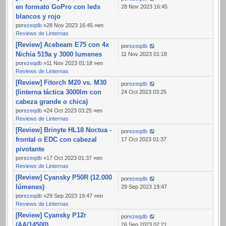
en formato GoPro con leds
28 Nov 2023 16:45
blancos y rojo
por
ezeqdb
»28 Nov 2023 16:45 »en
Reviews de Linternas
[Review] Acebeam E75 con 4x
por
ezeqdb
Nichia 519a y 3000 lumenes
11 Nov 2023 01:18
por
ezeqdb
»11 Nov 2023 01:18 »en
Reviews de Linternas
[Review] Fitorch M20 vs. M30
por
ezeqdb
(linterna táctica 3000lm con
24 Oct 2023 03:25
cabeza grande o chica)
por
ezeqdb
»24 Oct 2023 03:25 »en
Reviews de Linternas
[Review] Brinyte HL18 Noctua -
por
ezeqdb
frontal o EDC con cabezal
17 Oct 2023 01:37
pivotante
por
ezeqdb
»17 Oct 2023 01:37 »en
Reviews de Linternas
[Review] Cyansky P50R (12.000
por
ezeqdb
lúmenes)
29 Sep 2023 19:47
por
ezeqdb
»29 Sep 2023 19:47 »en
Reviews de Linternas
[Review] Cyansky P12r
por
ezeqdb
(AA/14500)
26 Sep 2023 02:21