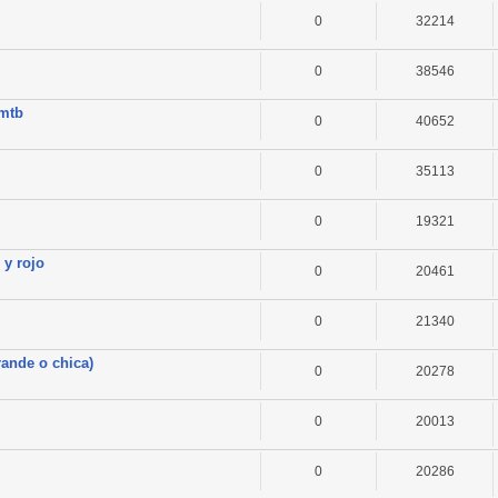
0
32214
0
38546
omtb
0
40652
0
35113
0
19321
 y rojo
0
20461
0
21340
rande o chica)
0
20278
0
20013
0
20286