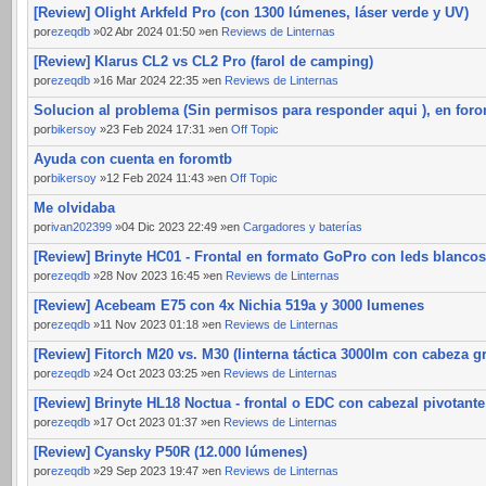
[Review] Olight Arkfeld Pro (con 1300 lúmenes, láser verde y UV)
por
ezeqdb
»02 Abr 2024 01:50 »en
Reviews de Linternas
[Review] Klarus CL2 vs CL2 Pro (farol de camping)
por
ezeqdb
»16 Mar 2024 22:35 »en
Reviews de Linternas
Solucion al problema (Sin permisos para responder aqui ), en for
por
bikersoy
»23 Feb 2024 17:31 »en
Off Topic
Ayuda con cuenta en foromtb
por
bikersoy
»12 Feb 2024 11:43 »en
Off Topic
Me olvidaba
por
ivan202399
»04 Dic 2023 22:49 »en
Cargadores y baterías
[Review] Brinyte HC01 - Frontal en formato GoPro con leds blancos
por
ezeqdb
»28 Nov 2023 16:45 »en
Reviews de Linternas
[Review] Acebeam E75 con 4x Nichia 519a y 3000 lumenes
por
ezeqdb
»11 Nov 2023 01:18 »en
Reviews de Linternas
[Review] Fitorch M20 vs. M30 (linterna táctica 3000lm con cabeza g
por
ezeqdb
»24 Oct 2023 03:25 »en
Reviews de Linternas
[Review] Brinyte HL18 Noctua - frontal o EDC con cabezal pivotante
por
ezeqdb
»17 Oct 2023 01:37 »en
Reviews de Linternas
[Review] Cyansky P50R (12.000 lúmenes)
por
ezeqdb
»29 Sep 2023 19:47 »en
Reviews de Linternas