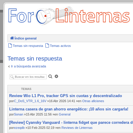
.
Índice general
Temas sin respuesta
Temas activos
Temas sin respuesta
Ir a búsqueda avanzada
Buscar
Búsqueda
avanzada
TEMAS
Review Wio L1 Pro, tracker GPS sin cuotas y descentralizado
por
C_DoS_VTR_1.6_16V
»16 Abr 2026 14:41 »en
Otras aficiones
Linterna casera de gran ahorro energético: ¡10 años sin cargarla!
por
Sonan
»15 Abr 2025 11:56 »en
General
[Review] Cyansky Vanguard - linterna fidget que parece corredera d
por
ezeqdb
»10 Feb 2025 02:19 »en
Reviews de Linternas