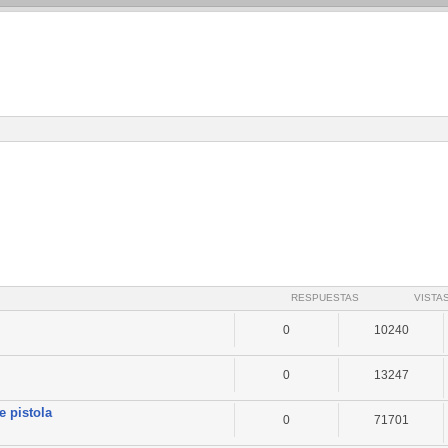
RESPUESTAS
VISTA
0
10240
0
13247
e pistola
0
71701