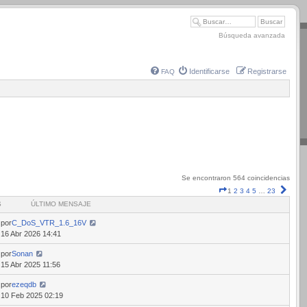
Búsqueda avanzada
Identificarse
Registrarse
FAQ
Se encontraron 564 coincidencias
Página
Sigui
1
2
3
4
5
…
23
1
S
ÚLTIMO MENSAJE
de
23
por
C_DoS_VTR_1.6_16V
16 Abr 2026 14:41
por
Sonan
15 Abr 2025 11:56
por
ezeqdb
10 Feb 2025 02:19