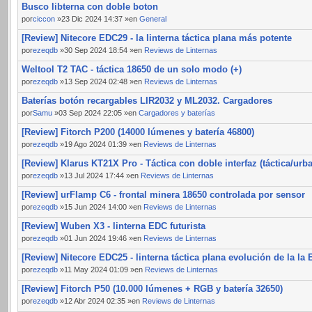
Busco libterna con doble boton
por
ciccon
»23 Dic 2024 14:37 »en
General
[Review] Nitecore EDC29 - la linterna táctica plana más potente
por
ezeqdb
»30 Sep 2024 18:54 »en
Reviews de Linternas
Weltool T2 TAC - táctica 18650 de un solo modo (+)
por
ezeqdb
»13 Sep 2024 02:48 »en
Reviews de Linternas
Baterías botón recargables LIR2032 y ML2032. Cargadores
por
Samu
»03 Sep 2024 22:05 »en
Cargadores y baterías
[Review] Fitorch P200 (14000 lúmenes y batería 46800)
por
ezeqdb
»19 Ago 2024 01:39 »en
Reviews de Linternas
[Review] Klarus KT21X Pro - Táctica con doble interfaz (táctica/urb
por
ezeqdb
»13 Jul 2024 17:44 »en
Reviews de Linternas
[Review] urFlamp C6 - frontal minera 18650 controlada por sensor
por
ezeqdb
»15 Jun 2024 14:00 »en
Reviews de Linternas
[Review] Wuben X3 - linterna EDC futurista
por
ezeqdb
»01 Jun 2024 19:46 »en
Reviews de Linternas
[Review] Nitecore EDC25 - linterna táctica plana evolución de la la
por
ezeqdb
»11 May 2024 01:09 »en
Reviews de Linternas
[Review] Fitorch P50 (10.000 lúmenes + RGB y batería 32650)
por
ezeqdb
»12 Abr 2024 02:35 »en
Reviews de Linternas