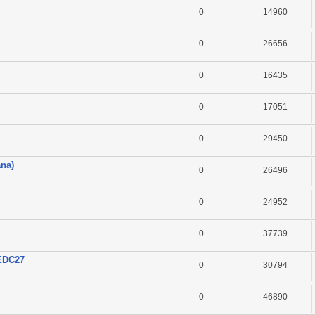
0
14960
0
26656
0
16435
0
17051
0
29450
ana)
0
26496
0
24952
0
37739
 EDC27
0
30794
0
46890