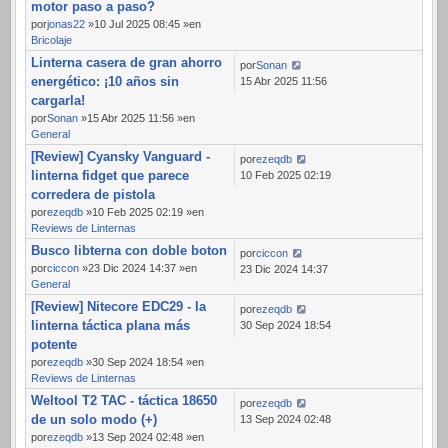
motor paso a paso?
por
jonas22
»10 Jul 2025 08:45 »en
Bricolaje
Linterna casera de gran ahorro
por
Sonan
energético: ¡10 años sin
15 Abr 2025 11:56
cargarla!
por
Sonan
»15 Abr 2025 11:56 »en
General
[Review] Cyansky Vanguard -
por
ezeqdb
linterna fidget que parece
10 Feb 2025 02:19
corredera de pistola
por
ezeqdb
»10 Feb 2025 02:19 »en
Reviews de Linternas
Busco libterna con doble boton
por
ciccon
por
ciccon
»23 Dic 2024 14:37 »en
23 Dic 2024 14:37
General
[Review] Nitecore EDC29 - la
por
ezeqdb
linterna táctica plana más
30 Sep 2024 18:54
potente
por
ezeqdb
»30 Sep 2024 18:54 »en
Reviews de Linternas
Weltool T2 TAC - táctica 18650
por
ezeqdb
de un solo modo (+)
13 Sep 2024 02:48
por
ezeqdb
»13 Sep 2024 02:48 »en