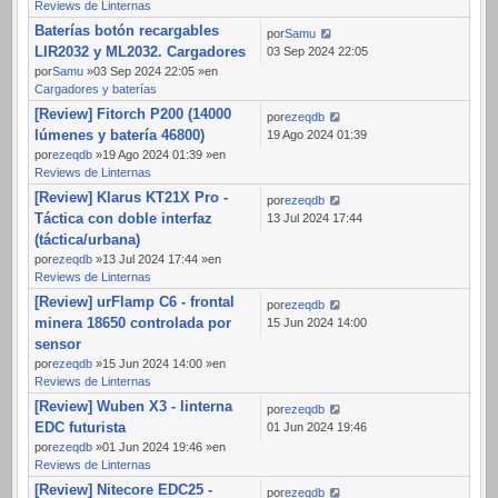
Reviews de Linternas
Baterías botón recargables
por
Samu
LIR2032 y ML2032. Cargadores
03 Sep 2024 22:05
por
Samu
»03 Sep 2024 22:05 »en
Cargadores y baterías
[Review] Fitorch P200 (14000
por
ezeqdb
lúmenes y batería 46800)
19 Ago 2024 01:39
por
ezeqdb
»19 Ago 2024 01:39 »en
Reviews de Linternas
[Review] Klarus KT21X Pro -
por
ezeqdb
Táctica con doble interfaz
13 Jul 2024 17:44
(táctica/urbana)
por
ezeqdb
»13 Jul 2024 17:44 »en
Reviews de Linternas
[Review] urFlamp C6 - frontal
por
ezeqdb
minera 18650 controlada por
15 Jun 2024 14:00
sensor
por
ezeqdb
»15 Jun 2024 14:00 »en
Reviews de Linternas
[Review] Wuben X3 - linterna
por
ezeqdb
EDC futurista
01 Jun 2024 19:46
por
ezeqdb
»01 Jun 2024 19:46 »en
Reviews de Linternas
[Review] Nitecore EDC25 -
por
ezeqdb