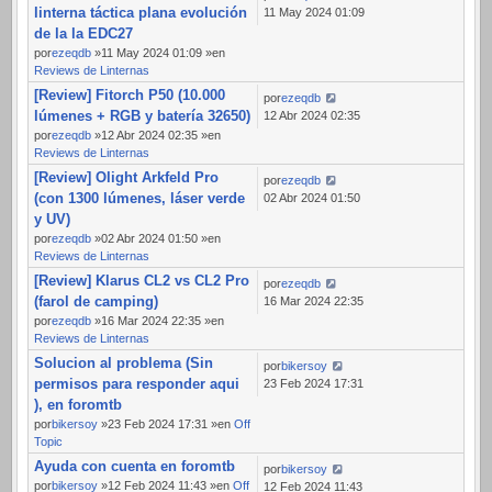
linterna táctica plana evolución
11 May 2024 01:09
de la la EDC27
por
ezeqdb
»11 May 2024 01:09 »en
Reviews de Linternas
[Review] Fitorch P50 (10.000
por
ezeqdb
lúmenes + RGB y batería 32650)
12 Abr 2024 02:35
por
ezeqdb
»12 Abr 2024 02:35 »en
Reviews de Linternas
[Review] Olight Arkfeld Pro
por
ezeqdb
(con 1300 lúmenes, láser verde
02 Abr 2024 01:50
y UV)
por
ezeqdb
»02 Abr 2024 01:50 »en
Reviews de Linternas
[Review] Klarus CL2 vs CL2 Pro
por
ezeqdb
(farol de camping)
16 Mar 2024 22:35
por
ezeqdb
»16 Mar 2024 22:35 »en
Reviews de Linternas
Solucion al problema (Sin
por
bikersoy
permisos para responder aqui
23 Feb 2024 17:31
), en foromtb
por
bikersoy
»23 Feb 2024 17:31 »en
Off
Topic
Ayuda con cuenta en foromtb
por
bikersoy
por
bikersoy
»12 Feb 2024 11:43 »en
Off
12 Feb 2024 11:43