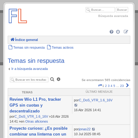
.
Búsqueda avanzada
Índice general
Temas sin respuesta
Temas activos
Temas sin respuesta
Ir a búsqueda avanzada
Buscar
Búsqueda
Se encontraron 565 coincidencias
avanzada
Página
Sigui
1
2
3
4
5
…
23
1
ÚLTIMO MENSAJE
TEMAS
de
Review Wio L1 Pro, tracker
23
por
C_DoS_VTR_1.6_16V
GPS sin cuotas y
16 Abr 2026 14:41
descentralizado
por
C_DoS_VTR_1.6_16V
»16 Abr 2026
14:41 »en
Otras aficiones
Proyecto curioso: ¿Es posible
por
jonas22
combinar una linterna con un
10 Jul 2025 08:45