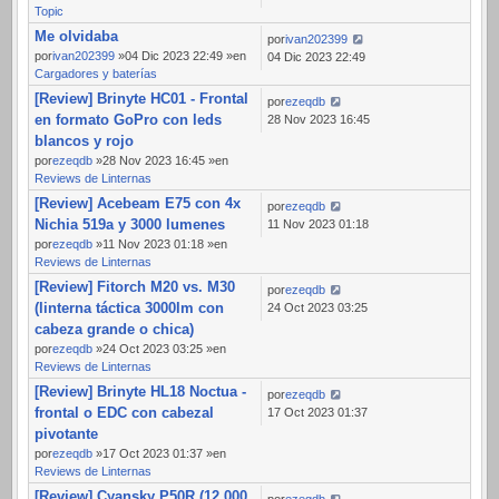
Topic
Me olvidaba
por
ivan202399
por
ivan202399
»04 Dic 2023 22:49 »en
04 Dic 2023 22:49
Cargadores y baterías
[Review] Brinyte HC01 - Frontal
por
ezeqdb
en formato GoPro con leds
28 Nov 2023 16:45
blancos y rojo
por
ezeqdb
»28 Nov 2023 16:45 »en
Reviews de Linternas
[Review] Acebeam E75 con 4x
por
ezeqdb
Nichia 519a y 3000 lumenes
11 Nov 2023 01:18
por
ezeqdb
»11 Nov 2023 01:18 »en
Reviews de Linternas
[Review] Fitorch M20 vs. M30
por
ezeqdb
(linterna táctica 3000lm con
24 Oct 2023 03:25
cabeza grande o chica)
por
ezeqdb
»24 Oct 2023 03:25 »en
Reviews de Linternas
[Review] Brinyte HL18 Noctua -
por
ezeqdb
frontal o EDC con cabezal
17 Oct 2023 01:37
pivotante
por
ezeqdb
»17 Oct 2023 01:37 »en
Reviews de Linternas
[Review] Cyansky P50R (12.000
por
ezeqdb