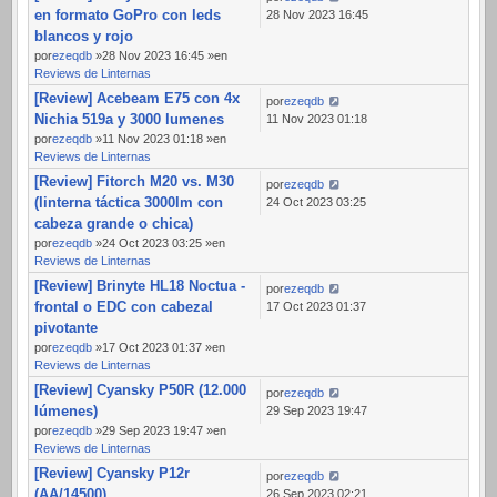
en formato GoPro con leds
28 Nov 2023 16:45
blancos y rojo
por
ezeqdb
»28 Nov 2023 16:45 »en
Reviews de Linternas
[Review] Acebeam E75 con 4x
por
ezeqdb
Nichia 519a y 3000 lumenes
11 Nov 2023 01:18
por
ezeqdb
»11 Nov 2023 01:18 »en
Reviews de Linternas
[Review] Fitorch M20 vs. M30
por
ezeqdb
(linterna táctica 3000lm con
24 Oct 2023 03:25
cabeza grande o chica)
por
ezeqdb
»24 Oct 2023 03:25 »en
Reviews de Linternas
[Review] Brinyte HL18 Noctua -
por
ezeqdb
frontal o EDC con cabezal
17 Oct 2023 01:37
pivotante
por
ezeqdb
»17 Oct 2023 01:37 »en
Reviews de Linternas
[Review] Cyansky P50R (12.000
por
ezeqdb
lúmenes)
29 Sep 2023 19:47
por
ezeqdb
»29 Sep 2023 19:47 »en
Reviews de Linternas
[Review] Cyansky P12r
por
ezeqdb
(AA/14500)
26 Sep 2023 02:21