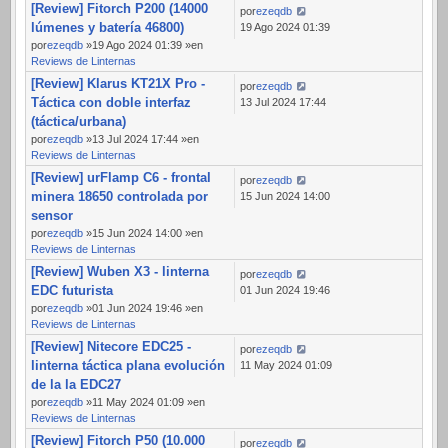
[Review] Fitorch P200 (14000
por
ezeqdb
lúmenes y batería 46800)
19 Ago 2024 01:39
por
ezeqdb
»19 Ago 2024 01:39 »en
Reviews de Linternas
[Review] Klarus KT21X Pro -
por
ezeqdb
Táctica con doble interfaz
13 Jul 2024 17:44
(táctica/urbana)
por
ezeqdb
»13 Jul 2024 17:44 »en
Reviews de Linternas
[Review] urFlamp C6 - frontal
por
ezeqdb
minera 18650 controlada por
15 Jun 2024 14:00
sensor
por
ezeqdb
»15 Jun 2024 14:00 »en
Reviews de Linternas
[Review] Wuben X3 - linterna
por
ezeqdb
EDC futurista
01 Jun 2024 19:46
por
ezeqdb
»01 Jun 2024 19:46 »en
Reviews de Linternas
[Review] Nitecore EDC25 -
por
ezeqdb
linterna táctica plana evolución
11 May 2024 01:09
de la la EDC27
por
ezeqdb
»11 May 2024 01:09 »en
Reviews de Linternas
[Review] Fitorch P50 (10.000
por
ezeqdb