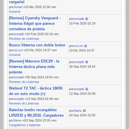
cargarla!
por
Sonan
»15 Abr 2025 11:56 »en
General
[Review] Cyansky Vanguard -
por
ezeqdb
linterna fidget que parece
10 Feb 2025 02:19
corredera de pistola
por
ezeqdb
»10 Feb 2025 02:19 »en
Reviews de Linternas
Busco libterna con doble boton
por
ciccon
por
ciccon
»23 Dic 2024 14:37 »en
23 Dic 2024 14:37
General
[Review] Nitecore EDC29 - la
por
ezeqdb
linterna táctica plana más
30 Sep 2024 18:54
potente
por
ezeqdb
»30 Sep 2024 18:54 »en
Reviews de Linternas
Weltool T2 TAC - táctica 18650
por
ezeqdb
de un solo modo (+)
13 Sep 2024 02:48
por
ezeqdb
»13 Sep 2024 02:48 »en
Reviews de Linternas
Baterías botón recargables
por
Samu
LIR2032 y ML2032. Cargadores
03 Sep 2024 22:05
por
Samu
»03 Sep 2024 22:05 »en
Cargadores y baterías