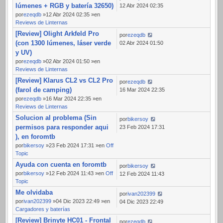
lúmenes + RGB y batería 32650)
12 Abr 2024 02:35
por
ezeqdb
»12 Abr 2024 02:35 »en
Reviews de Linternas
[Review] Olight Arkfeld Pro
por
ezeqdb
(con 1300 lúmenes, láser verde
02 Abr 2024 01:50
y UV)
por
ezeqdb
»02 Abr 2024 01:50 »en
Reviews de Linternas
[Review] Klarus CL2 vs CL2 Pro
por
ezeqdb
(farol de camping)
16 Mar 2024 22:35
por
ezeqdb
»16 Mar 2024 22:35 »en
Reviews de Linternas
Solucion al problema (Sin
por
bikersoy
permisos para responder aqui
23 Feb 2024 17:31
), en foromtb
por
bikersoy
»23 Feb 2024 17:31 »en
Off
Topic
Ayuda con cuenta en foromtb
por
bikersoy
por
bikersoy
»12 Feb 2024 11:43 »en
Off
12 Feb 2024 11:43
Topic
Me olvidaba
por
ivan202399
por
ivan202399
»04 Dic 2023 22:49 »en
04 Dic 2023 22:49
Cargadores y baterías
[Review] Brinyte HC01 - Frontal
por
ezeqdb