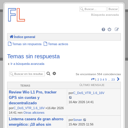
.
Búsqueda avanzada
Índice general
Temas sin respuesta
Temas activos
Temas sin respuesta
Ir a búsqueda avanzada
Buscar
Búsqueda
Se encontraron 564 coincidencias
avanzada
Página
Sigui
1
2
3
4
5
…
23
1
ÚLTIMO MENSAJE
TEMAS
de
Review Wio L1 Pro, tracker
23
por
C_DoS_VTR_1.6_16V
GPS sin cuotas y
16 Abr 2026 14:41
descentralizado
por
C_DoS_VTR_1.6_16V
»16 Abr 2026
14:41 »en
Otras aficiones
Linterna casera de gran ahorro
por
Sonan
energético: ¡10 años sin
15 Abr 2025 11:56