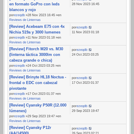
en formato GoPro con leds
28 Nov 2023 16:45
blancos y rojo
por
ezeqdb
»28 Nov 2023 16:45 »en
Reviews de Linternas
[Review] Acebeam E75 con 4x
por
ezeqdb
Nichia 519a y 3000 lumenes
11 Nov 2023 01:18
por
ezeqdb
»11 Nov 2023 01:18 »en
Reviews de Linternas
[Review] Fitorch M20 vs. M30
por
ezeqdb
(linterna táctica 3000lm con
24 Oct 2023 03:25
cabeza grande o chica)
por
ezeqdb
»24 Oct 2023 03:25 »en
Reviews de Linternas
[Review] Brinyte HL18 Noctua -
por
ezeqdb
frontal o EDC con cabezal
17 Oct 2023 01:37
pivotante
por
ezeqdb
»17 Oct 2023 01:37 »en
Reviews de Linternas
[Review] Cyansky P50R (12.000
por
ezeqdb
lúmenes)
29 Sep 2023 19:47
por
ezeqdb
»29 Sep 2023 19:47 »en
Reviews de Linternas
[Review] Cyansky P12r
por
ezeqdb
(AA/14500)
26 Sep 2023 02:21