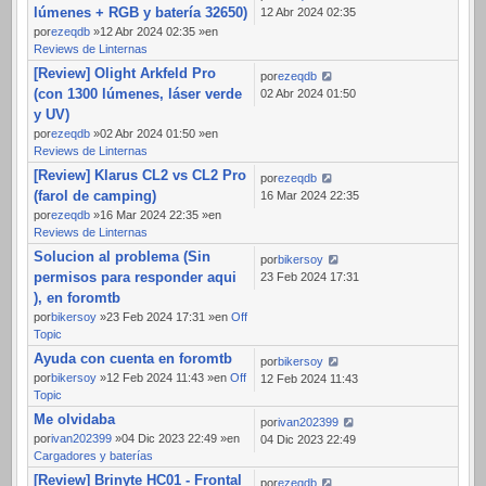
lúmenes + RGB y batería 32650)
12 Abr 2024 02:35
por
ezeqdb
»12 Abr 2024 02:35 »en
Reviews de Linternas
[Review] Olight Arkfeld Pro
por
ezeqdb
(con 1300 lúmenes, láser verde
02 Abr 2024 01:50
y UV)
por
ezeqdb
»02 Abr 2024 01:50 »en
Reviews de Linternas
[Review] Klarus CL2 vs CL2 Pro
por
ezeqdb
(farol de camping)
16 Mar 2024 22:35
por
ezeqdb
»16 Mar 2024 22:35 »en
Reviews de Linternas
Solucion al problema (Sin
por
bikersoy
permisos para responder aqui
23 Feb 2024 17:31
), en foromtb
por
bikersoy
»23 Feb 2024 17:31 »en
Off
Topic
Ayuda con cuenta en foromtb
por
bikersoy
por
bikersoy
»12 Feb 2024 11:43 »en
Off
12 Feb 2024 11:43
Topic
Me olvidaba
por
ivan202399
por
ivan202399
»04 Dic 2023 22:49 »en
04 Dic 2023 22:49
Cargadores y baterías
[Review] Brinyte HC01 - Frontal
por
ezeqdb