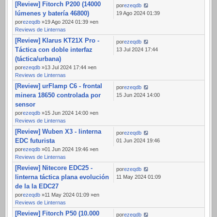
[Review] Fitorch P200 (14000
por
ezeqdb
lúmenes y batería 46800)
19 Ago 2024 01:39
por
ezeqdb
»19 Ago 2024 01:39 »en
Reviews de Linternas
[Review] Klarus KT21X Pro -
por
ezeqdb
Táctica con doble interfaz
13 Jul 2024 17:44
(táctica/urbana)
por
ezeqdb
»13 Jul 2024 17:44 »en
Reviews de Linternas
[Review] urFlamp C6 - frontal
por
ezeqdb
minera 18650 controlada por
15 Jun 2024 14:00
sensor
por
ezeqdb
»15 Jun 2024 14:00 »en
Reviews de Linternas
[Review] Wuben X3 - linterna
por
ezeqdb
EDC futurista
01 Jun 2024 19:46
por
ezeqdb
»01 Jun 2024 19:46 »en
Reviews de Linternas
[Review] Nitecore EDC25 -
por
ezeqdb
linterna táctica plana evolución
11 May 2024 01:09
de la la EDC27
por
ezeqdb
»11 May 2024 01:09 »en
Reviews de Linternas
[Review] Fitorch P50 (10.000
por
ezeqdb