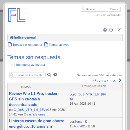
.
Búsqueda avanzada
Índice general
Temas sin respuesta
Temas activos
Temas sin respuesta
Ir a búsqueda avanzada
Buscar
Búsqueda
Se encontraron 564 coincidencias
avanzada
Página
Sigui
1
2
3
4
5
…
23
1
ÚLTIMO MENSAJE
TEMAS
de
Review Wio L1 Pro, tracker
23
por
C_DoS_VTR_1.6_16V
GPS sin cuotas y
16 Abr 2026 14:41
descentralizado
por
C_DoS_VTR_1.6_16V
»16 Abr 2026
14:41 »en
Otras aficiones
Linterna casera de gran ahorro
por
Sonan
energético: ¡10 años sin
15 Abr 2025 11:56