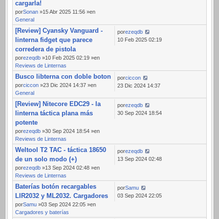
cargarla!
por
Sonan
»15 Abr 2025 11:56 »en
General
[Review] Cyansky Vanguard -
por
ezeqdb
linterna fidget que parece
10 Feb 2025 02:19
corredera de pistola
por
ezeqdb
»10 Feb 2025 02:19 »en
Reviews de Linternas
Busco libterna con doble boton
por
ciccon
por
ciccon
»23 Dic 2024 14:37 »en
23 Dic 2024 14:37
General
[Review] Nitecore EDC29 - la
por
ezeqdb
linterna táctica plana más
30 Sep 2024 18:54
potente
por
ezeqdb
»30 Sep 2024 18:54 »en
Reviews de Linternas
Weltool T2 TAC - táctica 18650
por
ezeqdb
de un solo modo (+)
13 Sep 2024 02:48
por
ezeqdb
»13 Sep 2024 02:48 »en
Reviews de Linternas
Baterías botón recargables
por
Samu
LIR2032 y ML2032. Cargadores
03 Sep 2024 22:05
por
Samu
»03 Sep 2024 22:05 »en
Cargadores y baterías