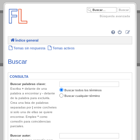
.
Búsqueda avanzada
Índice general
Temas sin respuesta
Temas activos
Buscar
CONSULTA
Buscar palabras clave:
Escriba
+
delante de una
Buscar todos los términos
palabra a encontrar y
-
delante
Buscar cualquier término
de la palabra para excluirla.
Crea una lista de palabras
separadas por
|
entre corchetes
si solo una de ellas se quiere
encontrar. Emplee
*
como
comodín para coincidencias
parciales.
Buscar autor: