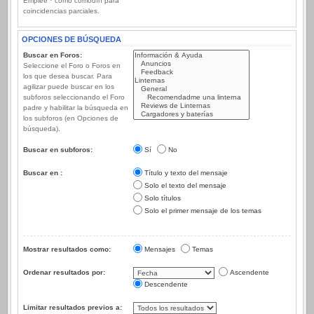
Emplee * como comodín para
coincidencias parciales.
OPCIONES DE BÚSQUEDA
Buscar en Foros:
Seleccione el Foro o Foros en
los que desea buscar. Para
agilizar puede buscar en los
subforos seleccionando el Foro
padre y habilitar la búsqueda en
los subforos (en Opciones de
búsqueda).
Buscar en subforos:
Sí
No
Buscar en :
Título y texto del mensaje
Solo el texto del mensaje
Solo títulos
Solo el primer mensaje de los temas
Mostrar resultados como:
Mensajes
Temas
Ordenar resultados por:
Ascendente
Descendente
Limitar resultados previos a: