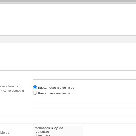
a una lista de
Buscar todos los términos
e
*
como comodín
Buscar cualquier término
ubforos