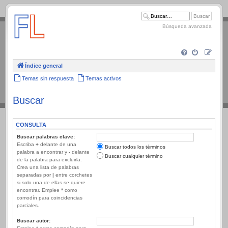
.
Búsqueda avanzada
Índice general
Temas sin respuesta
Temas activos
Buscar
CONSULTA
Buscar palabras clave:
Escriba
+
delante de una
Buscar todos los términos
palabra a encontrar y
-
delante
Buscar cualquier término
de la palabra para excluirla.
Crea una lista de palabras
separadas por
|
entre corchetes
si solo una de ellas se quiere
encontrar. Emplee
*
como
comodín para coincidencias
parciales.
Buscar autor: