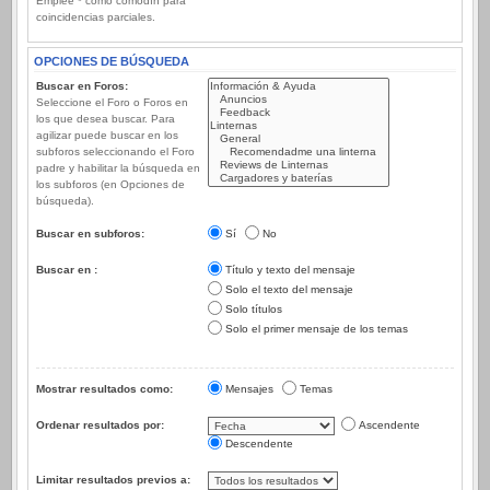
Emplee * como comodín para
coincidencias parciales.
OPCIONES DE BÚSQUEDA
Buscar en Foros:
Seleccione el Foro o Foros en
los que desea buscar. Para
agilizar puede buscar en los
subforos seleccionando el Foro
padre y habilitar la búsqueda en
los subforos (en Opciones de
búsqueda).
Buscar en subforos:
Sí
No
Buscar en :
Título y texto del mensaje
Solo el texto del mensaje
Solo títulos
Solo el primer mensaje de los temas
Mostrar resultados como:
Mensajes
Temas
Ordenar resultados por:
Ascendente
Descendente
Limitar resultados previos a: