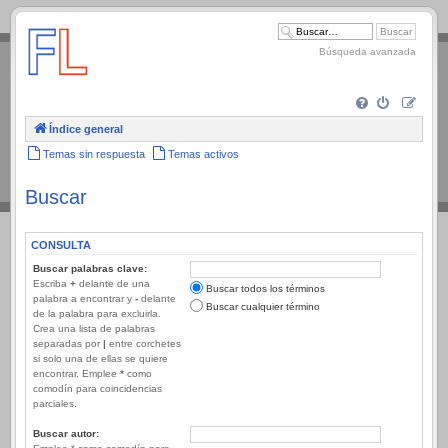
.
Búsqueda avanzada
Índice general
Temas sin respuesta
Temas activos
Buscar
CONSULTA
Buscar palabras clave:
Escriba
+
delante de una
Buscar todos los términos
palabra a encontrar y
-
delante
Buscar cualquier término
de la palabra para excluirla.
Crea una lista de palabras
separadas por
|
entre corchetes
si solo una de ellas se quiere
encontrar. Emplee
*
como
comodín para coincidencias
parciales.
Buscar autor: