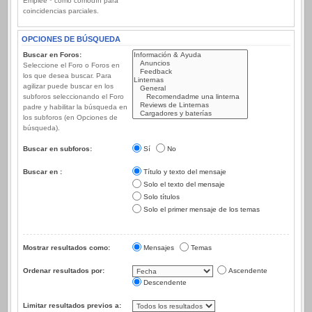
Emplee * como comodín para
coincidencias parciales.
OPCIONES DE BÚSQUEDA
Buscar en Foros:
Seleccione el Foro o Foros en
los que desea buscar. Para
agilizar puede buscar en los
subforos seleccionando el Foro
padre y habilitar la búsqueda en
los subforos (en Opciones de
búsqueda).
Buscar en subforos:
Sí
No
Buscar en :
Título y texto del mensaje
Solo el texto del mensaje
Solo títulos
Solo el primer mensaje de los temas
Mostrar resultados como:
Mensajes
Temas
Ordenar resultados por:
Ascendente
Descendente
Limitar resultados previos a: