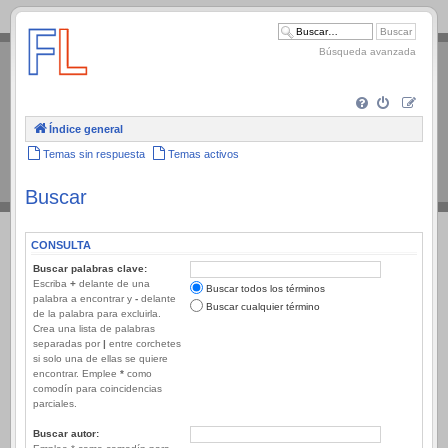
.
Búsqueda avanzada
Índice general
Temas sin respuesta
Temas activos
Buscar
CONSULTA
Buscar palabras clave:
Escriba
+
delante de una
Buscar todos los términos
palabra a encontrar y
-
delante
Buscar cualquier término
de la palabra para excluirla.
Crea una lista de palabras
separadas por
|
entre corchetes
si solo una de ellas se quiere
encontrar. Emplee
*
como
comodín para coincidencias
parciales.
Buscar autor: