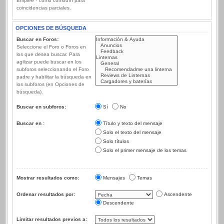
Emplee * como comodín para
coincidencias parciales.
OPCIONES DE BÚSQUEDA
Buscar en Foros:
Seleccione el Foro o Foros en
los que desea buscar. Para
agilizar puede buscar en los
subforos seleccionando el Foro
padre y habilitar la búsqueda en
los subforos (en Opciones de
búsqueda).
Buscar en subforos:
Sí
No
Buscar en :
Título y texto del mensaje
Solo el texto del mensaje
Solo títulos
Solo el primer mensaje de los temas
Mostrar resultados como:
Mensajes
Temas
Ordenar resultados por:
Ascendente
Descendente
Limitar resultados previos a: