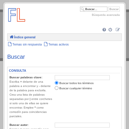
.
Búsqueda avanzada
Índice general
Temas sin respuesta
Temas activos
Buscar
CONSULTA
Buscar palabras clave:
Escriba
+
delante de una
Buscar todos los términos
palabra a encontrar y
-
delante
Buscar cualquier término
de la palabra para excluirla.
Crea una lista de palabras
separadas por
|
entre corchetes
si solo una de ellas se quiere
encontrar. Emplee
*
como
comodín para coincidencias
parciales.
Buscar autor: