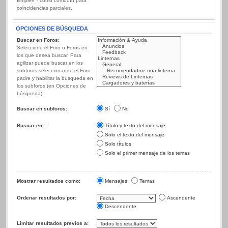
Emplee * como comodín para
coincidencias parciales.
OPCIONES DE BÚSQUEDA
Buscar en Foros:
Seleccione el Foro o Foros en
los que desea buscar. Para
agilizar puede buscar en los
subforos seleccionando el Foro
padre y habilitar la búsqueda en
los subforos (en Opciones de
búsqueda).
Buscar en subforos:
Sí
No
Buscar en :
Título y texto del mensaje
Solo el texto del mensaje
Solo títulos
Solo el primer mensaje de los temas
Mostrar resultados como:
Mensajes
Temas
Ordenar resultados por:
Ascendente
Descendente
Limitar resultados previos a: