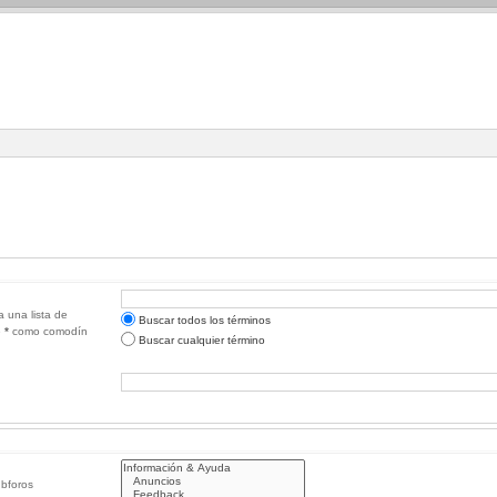
a una lista de
Buscar todos los términos
e
*
como comodín
Buscar cualquier término
ubforos