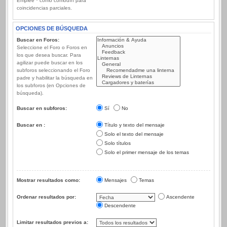
Emplee * como comodín para
coincidencias parciales.
OPCIONES DE BÚSQUEDA
Buscar en Foros:
Seleccione el Foro o Foros en
los que desea buscar. Para
agilizar puede buscar en los
subforos seleccionando el Foro
padre y habilitar la búsqueda en
los subforos (en Opciones de
búsqueda).
Buscar en subforos:
Sí
No
Buscar en :
Título y texto del mensaje
Solo el texto del mensaje
Solo títulos
Solo el primer mensaje de los temas
Mostrar resultados como:
Mensajes
Temas
Ordenar resultados por:
Ascendente
Descendente
Limitar resultados previos a: