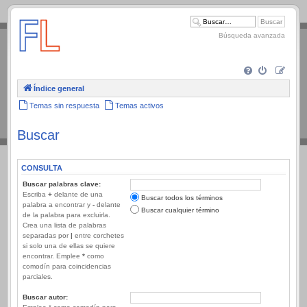
.
Búsqueda avanzada
Índice general
Temas sin respuesta
Temas activos
Buscar
CONSULTA
Buscar palabras clave:
Escriba
+
delante de una
Buscar todos los términos
palabra a encontrar y
-
delante
Buscar cualquier término
de la palabra para excluirla.
Crea una lista de palabras
separadas por
|
entre corchetes
si solo una de ellas se quiere
encontrar. Emplee
*
como
comodín para coincidencias
parciales.
Buscar autor: