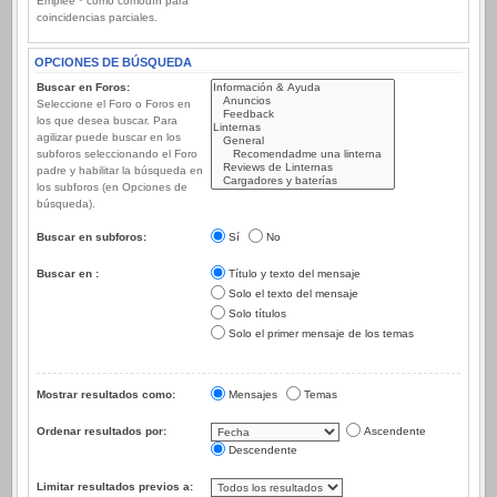
Emplee * como comodín para
coincidencias parciales.
OPCIONES DE BÚSQUEDA
Buscar en Foros:
Seleccione el Foro o Foros en
los que desea buscar. Para
agilizar puede buscar en los
subforos seleccionando el Foro
padre y habilitar la búsqueda en
los subforos (en Opciones de
búsqueda).
Buscar en subforos:
Sí
No
Buscar en :
Título y texto del mensaje
Solo el texto del mensaje
Solo títulos
Solo el primer mensaje de los temas
Mostrar resultados como:
Mensajes
Temas
Ordenar resultados por:
Ascendente
Descendente
Limitar resultados previos a: