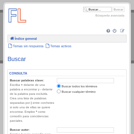
.
Búsqueda avanzada
Índice general
Temas sin respuesta
Temas activos
Buscar
CONSULTA
Buscar palabras clave:
Escriba
+
delante de una
Buscar todos los términos
palabra a encontrar y
-
delante
Buscar cualquier término
de la palabra para excluirla.
Crea una lista de palabras
separadas por
|
entre corchetes
si solo una de ellas se quiere
encontrar. Emplee
*
como
comodín para coincidencias
parciales.
Buscar autor: