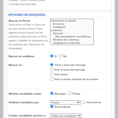
Emplee * como comodín para
coincidencias parciales.
OPCIONES DE BÚSQUEDA
Buscar en Foros:
Seleccione el Foro o Foros en
los que desea buscar. Para
agilizar puede buscar en los
subforos seleccionando el Foro
padre y habilitar la búsqueda en
los subforos (en Opciones de
búsqueda).
Buscar en subforos:
Sí
No
Buscar en :
Título y texto del mensaje
Solo el texto del mensaje
Solo títulos
Solo el primer mensaje de los temas
Mostrar resultados como:
Mensajes
Temas
Ordenar resultados por:
Ascendente
Descendente
Limitar resultados previos a: