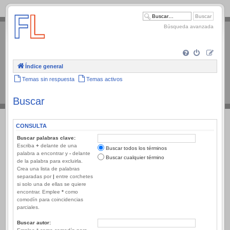
.
Búsqueda avanzada
Índice general
Temas sin respuesta
Temas activos
Buscar
CONSULTA
Buscar palabras clave:
Escriba
+
delante de una
Buscar todos los términos
palabra a encontrar y
-
delante
Buscar cualquier término
de la palabra para excluirla.
Crea una lista de palabras
separadas por
|
entre corchetes
si solo una de ellas se quiere
encontrar. Emplee
*
como
comodín para coincidencias
parciales.
Buscar autor: